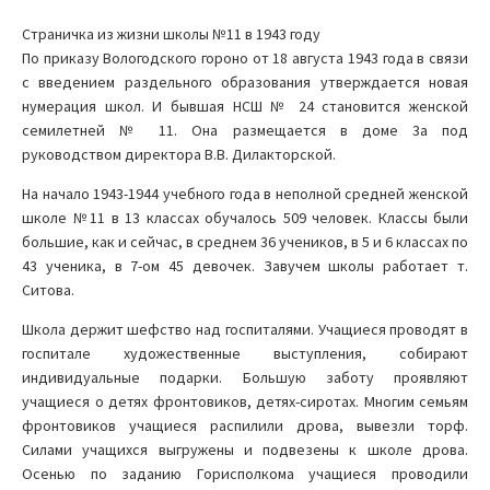
Страничка из жизни школы №11 в 1943 году
По приказу Вологодского гороно от 18 августа 1943 года в связи
с введением раздельного образования утверждается новая
нумерация школ. И бывшая НСШ № 24 становится женской
семилетней № 11. Она размещается в доме 3а под
руководством директора В.В. Дилакторской.
На начало 1943-1944 учебного года в неполной средней женской
школе №11 в 13 классах обучалось 509 человек. Классы были
большие, как и сейчас, в среднем 36 учеников, в 5 и 6 классах по
43 ученика, в 7-ом 45 девочек. Завучем школы работает т.
Ситова.
Школа держит шефство над госпиталями. Учащиеся проводят в
госпитале художественные выступления, собирают
индивидуальные подарки. Большую заботу проявляют
учащиеся о детях фронтовиков, детях-сиротах. Многим семьям
фронтовиков учащиеся распилили дрова, вывезли торф.
Силами учащихся выгружены и подвезены к школе дрова.
Осенью по заданию Горисполкома учащиеся проводили