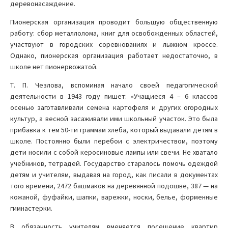
деревонасаждение.
Пионерская организация проводит большую общественную
работу: сбор металлолома, книг для освобожденных областей,
участвуют в городских соревнованиях и лыжном кроссе.
Однако, пионерская организация работает недостаточно, в
школе нет пионервожатой.
Т. П. Чезлова, вспоминая начало своей педагогической
деятельности в 1943 году пишет: «Учащиеся 4 – 6 классов
осенью заготавливали семена картофеля и других огородных
культур, а весной засаживали ими школьный участок. Это была
прибавка к тем 50-ти граммам хлеба, который выдавали детям в
школе. Постоянно были перебои с электричеством, поэтому
дети носили с собой керосиновые лампы или свечи. Не хватало
учебников, тетрадей. Государство старалось помочь одеждой
детям и учителям, выдавая на город, как писали в документах
того времени, 2472 башмаков на деревянной подошве, 387 — на
кожаной, фуфайки, шапки, варежки, носки, белье, форменные
гимнастерки.
В обязанность учителям вменяется посещение квартир