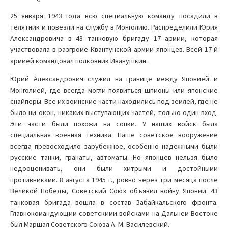
25 января 1943 года всю специальную команду посадили в
телятник и повезли на службу в Монголию. Распределили Юрия
Александровича в 43 танковую бригаду 17 армии, которая
участвовала в разгроме Квантунской армии японцев. Всей 17-й
армией командовал полковник Иванушкин.
Юрий Александрович служил на границе между Японией и
Монголией, где всегда могли появиться шпионы или японские
снайперы. Все их воинские части находились под землей, где не
было ни окон, никаких выступающих частей, только один вход.
Эти части были похожи на сопки. У наших войск была
специальная военная техника. Наше советское вооружение
всегда превосходило зарубежное, особенно надежными были
русские танки, гранаты, автоматы. Но японцев нельзя было
недооценивать, они были хитрыми и достойными
противниками. 8 августа 1945 г., ровно через три месяца после
Великой Победы, Советский Союз объявил войну Японии. 43
танковая бригада вошла в состав Забайкальского фронта.
Главнокомандующим советскими войсками на Дальнем Востоке
был Маршал Советского Союза А. М. Василевский.