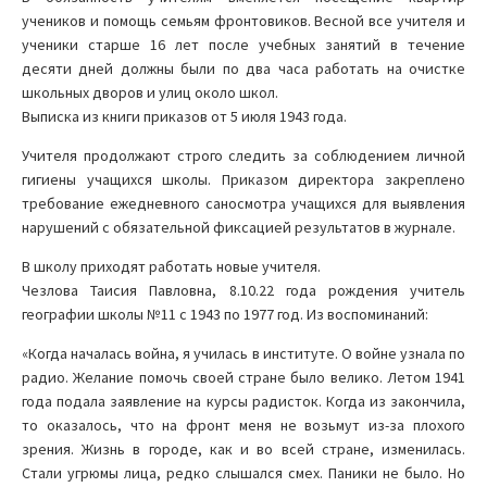
учеников и помощь семьям фронтовиков. Весной все учителя и
ученики старше 16 лет после учебных занятий в течение
десяти дней должны были по два часа работать на очистке
школьных дворов и улиц около школ.
Выписка из книги приказов от 5 июля 1943 года.
Учителя продолжают строго следить за соблюдением личной
гигиены учащихся школы. Приказом директора закреплено
требование ежедневного саносмотра учащихся для выявления
нарушений с обязательной фиксацией результатов в журнале.
В школу приходят работать новые учителя.
Чезлова Таисия Павловна, 8.10.22 года рождения учитель
географии школы №11 с 1943 по 1977 год. Из воспоминаний:
«Когда началась война, я училась в институте. О войне узнала по
радио. Желание помочь своей стране было велико. Летом 1941
года подала заявление на курсы радисток. Когда из закончила,
то оказалось, что на фронт меня не возьмут из-за плохого
зрения. Жизнь в городе, как и во всей стране, изменилась.
Стали угрюмы лица, редко слышался смех. Паники не было. Но