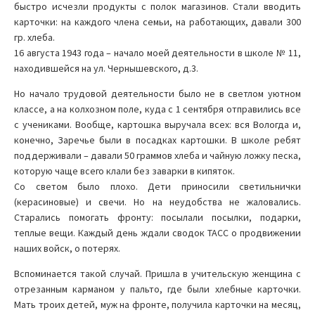
быстро исчезли продукты с полок магазинов. Стали вводить
карточки: на каждого члена семьи, на работающих, давали 300
гр. хлеба.
16 августа 1943 года – начало моей деятельности в школе № 11,
находившейся на ул. Чернышевского, д.3.
Но начало трудовой деятельности было не в светлом уютном
классе, а на колхозном поле, куда с 1 сентября отправились все
с учениками. Вообще, картошка выручала всех: вся Вологда и,
конечно, Заречье были в посадках картошки. В школе ребят
поддерживали – давали 50 граммов хлеба и чайную ложку песка,
которую чаще всего клали без заварки в кипяток.
Со светом было плохо. Дети приносили светильнички
(керасиновые) и свечи. Но на неудобства не жаловались.
Старались помогать фронту: посылали посылки, подарки,
теплые вещи. Каждый день ждали сводок ТАСС о продвижении
наших войск, о потерях.
Вспоминается такой случай. Пришла в учительскую женщина с
отрезанным карманом у пальто, где были хлебные карточки.
Мать троих детей, муж на фронте, получила карточки на месяц,