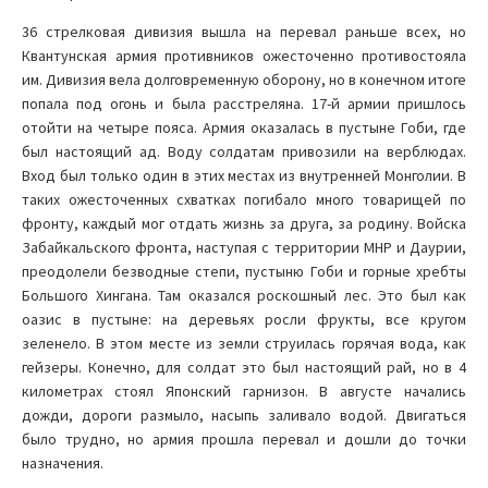
36 стрелковая дивизия вышла на перевал раньше всех, но
Квантунская армия противников ожесточенно противостояла
им. Дивизия вела долговременную оборону, но в конечном итоге
попала под огонь и была расстреляна. 17-й армии пришлось
отойти на четыре пояса. Армия оказалась в пустыне Гоби, где
был настоящий ад. Воду солдатам привозили на верблюдах.
Вход был только один в этих местах из внутренней Монголии. В
таких ожесточенных схватках погибало много товарищей по
фронту, каждый мог отдать жизнь за друга, за родину. Войска
Забайкальского фронта, наступая с территории МНР и Даурии,
преодолели безводные степи, пустыню Гоби и горные хребты
Большого Хингана. Там оказался роскошный лес. Это был как
оазис в пустыне: на деревьях росли фрукты, все кругом
зеленело. В этом месте из земли струилась горячая вода, как
гейзеры. Конечно, для солдат это был настоящий рай, но в 4
километрах стоял Японский гарнизон. В августе начались
дожди, дороги размыло, насыпь заливало водой. Двигаться
было трудно, но армия прошла перевал и дошли до точки
назначения.