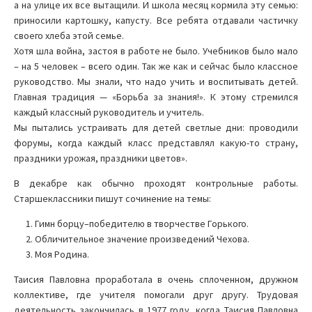
а на улице их все вытащили. И школа месяц кормила эту семью:
приносили картошку, капусту. Все ребята отдавали частичку
своего хлеба этой семье.
Хотя шла война, застоя в работе не было. Учебников было мало
– на 5 человек – всего один. Так же как и сейчас было классное
руководство. Мы знали, что надо учить и воспитывать детей.
Главная традиция — «Борьба за знания!». К этому стремился
каждый классный руководитель и учитель.
Мы пытались устраивать для детей светлые дни: проводили
форумы, когда каждый класс представлял какую-то страну,
праздники урожая, праздники цветов».
В декабре как обычно проходят контрольные работы.
Старшеклассники пишут сочинение на темы:
Гимн борцу–победителю в творчестве Горького.
Обличительное значение произведений Чехова.
Моя Родина.
Таисия Павловна проработала в очень сплоченном, дружном
коллективе, где учителя помогали друг другу. Трудовая
деятельность закончилась в 1977 году, когда Таисия Павловна