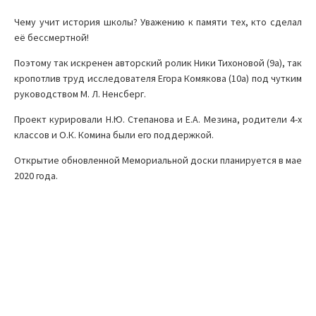
Чему учит история школы? Уважению к памяти тех, кто сделал
её бессмертной!
Поэтому так искренен авторский ролик Ники Тихоновой (9а), так
кропотлив труд исследователя Егора Комякова (10а) под чутким
руководством М. Л. Ненсберг.
Проект курировали Н.Ю. Степанова и Е.А. Мезина, родители 4-х
классов и О.К. Комина были его поддержкой.
Открытие обновленной Мемориальной доски планируется в мае
2020 года.