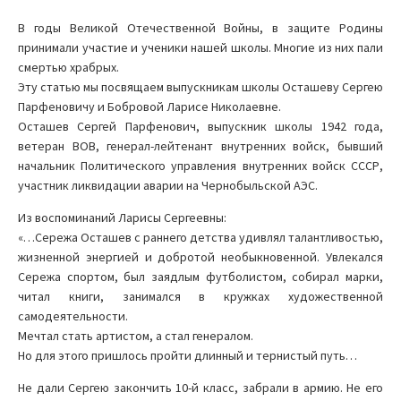
В годы Великой Отечественной Войны, в защите Родины
принимали участие и ученики нашей школы. Многие из них пали
смертью храбрых.
Эту статью мы посвящаем выпускникам школы Осташеву Сергею
Парфеновичу и Бобровой Ларисе Николаевне.
Осташев Сергей Парфенович, выпускник школы 1942 года,
ветеран ВОВ, генерал-лейтенант внутренних войск, бывший
начальник Политического управления внутренних войск СССР,
участник ликвидации аварии на Чернобыльской АЭС.
Из воспоминаний Ларисы Сергеевны:
«…Сережа Осташев с раннего детства удивлял талантливостью,
жизненной энергией и добротой необыкновенной. Увлекался
Сережа спортом, был заядлым футболистом, собирал марки,
читал книги, занимался в кружках художественной
самодеятельности.
Мечтал стать артистом, а стал генералом.
Но для этого пришлось пройти длинный и тернистый путь…
Не дали Сергею закончить 10-й класс, забрали в армию. Не его