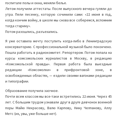
госпитале полы и окна, меняли белье.
Летом получили аттестаты. После выпускного вечера гуляли до
утра. Пели песенку, которую сочинили сами: «22 июня в год,
когда кончим войну, в школе мы снова все соберемся, вспомним
тогда старину».
Потом разошлись, разъехались.
Я уже оставила мечту поступить когда-либо в Ленинградскую
консерваторию. С профессиональной музыкой было покончено.
Пошла работать в радиокомитет. Репортером. Потом попала на
курсы комсомольских журналистов в Москву, в редакцию
«Комсомольской правды». Первая работа была выездные
редакции «Комсомолки» в прифронтовой зоне, в
освобожденных областях, — ездили своими вагонами редакции
и типографии.
Образование получила заочное.
Почти всем классом мы все-таки встретились 22 июня. Через 45
лет. С большим трудом узнавали друг в друге девчонок военной
поры Майю Некрасову, Валю Карпову, Нину Челпанову, Аллу
Метс (их, увы, уже больше нет).