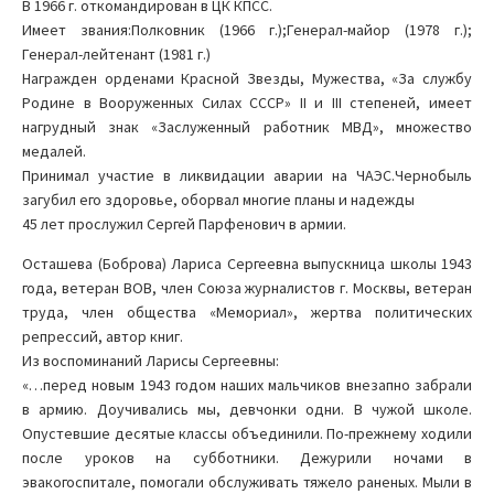
В 1966 г. откомандирован в ЦК КПСС.
Имеет звания:Полковник (1966 г.);Генерал-майор (1978 г.);
Генерал-лейтенант (1981 г.)
Награжден орденами Красной Звезды, Мужества, «За службу
Родине в Вооруженных Силах СССР» II и III степеней, имеет
нагрудный знак «Заслуженный работник МВД», множество
медалей.
Принимал участие в ликвидации аварии на ЧАЭС.Чернобыль
загубил его здоровье, оборвал многие планы и надежды
45 лет прослужил Сергей Парфенович в армии.
Осташева (Боброва) Лариса Сергеевна выпускница школы 1943
года, ветеран ВОВ, член Союза журналистов г. Москвы, ветеран
труда, член общества «Мемориал», жертва политических
репрессий, автор книг.
Из воспоминаний Ларисы Сергеевны:
«…перед новым 1943 годом наших мальчиков внезапно забрали
в армию. Доучивались мы, девчонки одни. В чужой школе.
Опустевшие десятые классы объединили. По-прежнему ходили
после уроков на субботники. Дежурили ночами в
эвакогоспитале, помогали обслуживать тяжело раненых. Мыли в