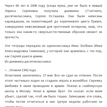
Через 60 лет в 2006 году (когда мужа, уже не было в живых)
Лариса Сергеевна получила дневники 17-летнего,
десятиклассника, Сергея Осташева. Они были написаны
карандашом, на пожелтевшей до коричневого цвета бумаге,
совершенно невозможным для прочтения почерком, зная, что
только она каким-то сверхъестественным образом сможет их
прочесть.
Эти тетради передала их одноклассница Инна Злобина (Инна
Александровна Семенова), у которой они хранились с тех пор,
как Сергей ушел в армию.
Из дневника десятиклассника:
«…19 июня 1942 года.
Испытания закончились 27 мая. Все их сдал на отлично. После
этого частенько ходил на стадион играть в волейбол. Сережку
Шибаева 8 июня проводили в армию. Поехал в снайперскую
школу в Москву. Уехал в армию брат. Он сказал: если меня
убьют, сделай так, чтоб им было тошно. Записываю эти слова,
чтобы потом отчитаться в них. Целую неделю работали на
сплаве леса.