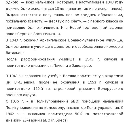
одного, — всех мальчиков, которым, в наступающем 1943 году
должно было исполниться 18 лет (многим так и не исполнилось).
Выдали аттестат о полученном полном среднем образовании,
похвальную грамоту, — десятую по счету, — с первого класса он
неизменно был отличником. И в Новый год военный эшелон
повез Сергея в Архангельск…»
В 1943 г. окончил Архангельское Военно-пулеметное училище,
был оставлен в училище в должности освобожденного комсорга
батальона.
После расформирования училища в 1945 г. служил в
политотделе дивизии в г. Печенга в Заполярье.
В 1948 г. направлен на учебу в Военно-политическую академию
им. В.И.Ленина, после ее окончания в 1953 г. служил в
политотделе 120-й гв. стрелковой дивизии Белорусского
военного округа.
С 1956 г. – в Политуправлении БВО: помощник начальника
Политуправления по комсомолу, инспектор Политуправления. С
1962 г. – начальник политотдела 50-й гв. мотострелковой
дивизии 28-й армии БВО (г. Брест).