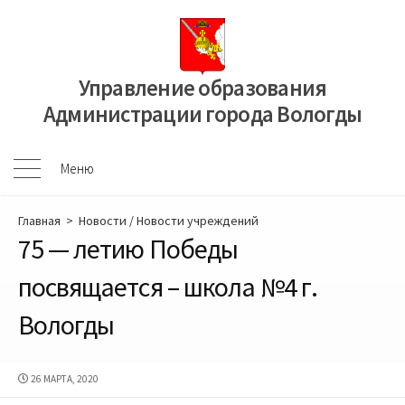
Перейти
к
содержимому
Управление образования
Администрации города Вологды
Меню
Меню
Главная
>
Новости
/
Новости учреждений
75 — летию Победы
посвящается – школа №4 г.
Вологды
ДАТА
26 МАРТА, 2020
ПУБЛИКАЦИИ