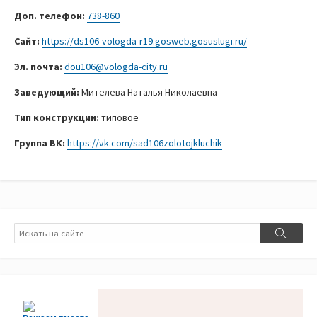
Доп. телефон:
738-860
Сайт:
https://ds106-vologda-r19.gosweb.gosuslugi.ru/
Эл. почта:
dou106@vologda-city.ru
Заведующий:
Мителева Наталья Николаевна
Тип конструкции:
типовое
Группа ВК:
https://vk.com/sad106zolotojkluchik
Поиск
Поиск