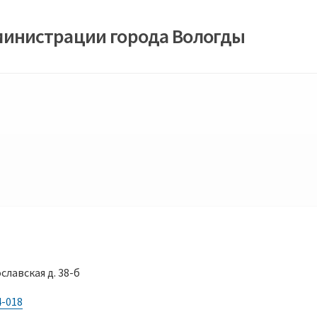
министрации города Вологды
славская д. 38-б
4-018