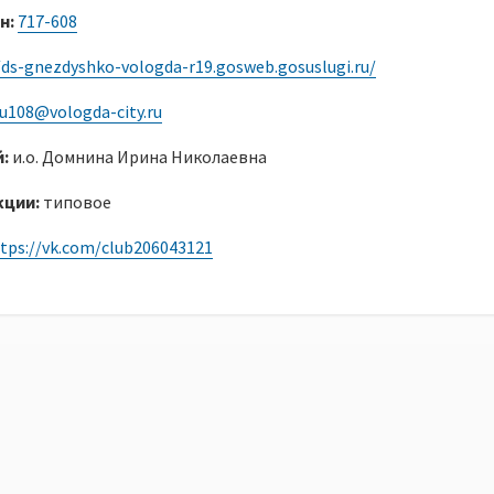
н:
717-608
/ds-gnezdyshko-vologda-r19.gosweb.gosuslugi.ru/
u108@vologda-city.ru
й:
и.о. Домнина Ирина Николаевна
кции:
типовое
tps://vk.com/club206043121