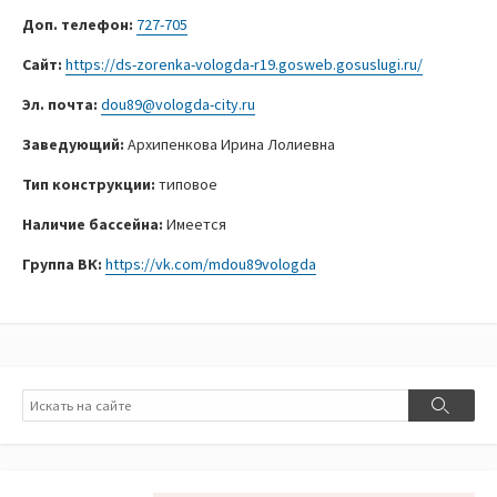
Доп. телефон:
727-705
Сайт:
https://ds-zorenka-vologda-r19.gosweb.gosuslugi.ru/
Эл. почта:
dou89@vologda-city.ru
Заведующий:
Архипенкова Ирина Лолиевна
Тип конструкции:
типовое
Наличие бассейна:
Имеется
Группа ВК:
https://vk.com/mdou89vologda
Поиск
Поиск