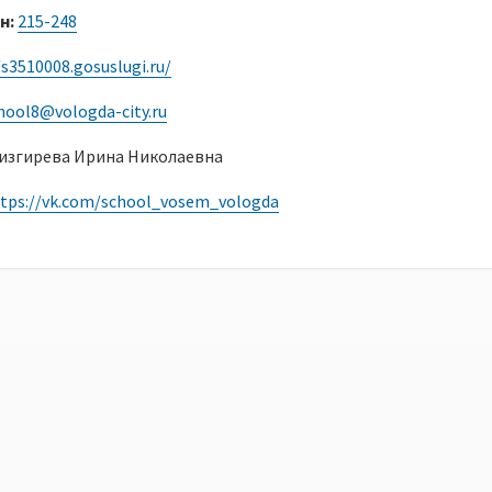
н:
215-248
/s3510008.gosuslugi.ru/
hool8@vologda-city.ru
изгирева Ирина Николаевна
tps://vk.com/school_vosem_vologda