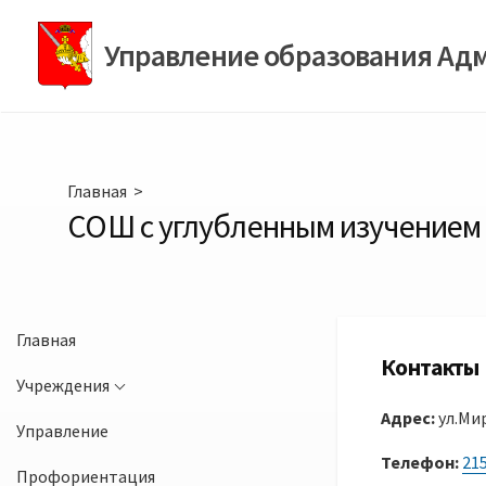
Перейти
к
Управление образования Ад
содержимому
Главная
>
СОШ с углубленным изучением
Главная
Контакты
Учреждения
Адрес:
ул.Мир
Управление
Телефон:
21
Профориентация