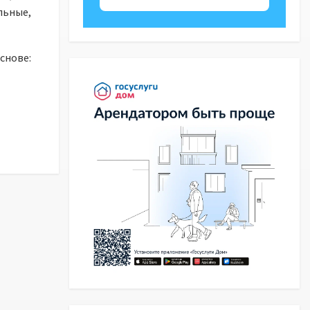
льные,
снове: