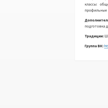
классы: общ
профильные 
Дополните
подготовка де
Традиции:
Ш
Группа ВК:
ht