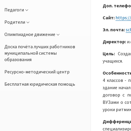
Доп. телефо
Педагоги
Сайт:
https:/
Родители
Эл. почта:
sc
Олимпиадное движение
Директор:
и
Доска почёта лучших работников
муниципальной системы
Цель:
Созда
образования
учащихся.
Ресурсно-методический центр
Особенности
4 классов - 
Бесплатная юридическая помощь
здание начал
договор с п
ВУЗами о сот
уроки ритмик
Дифференц
специализиро