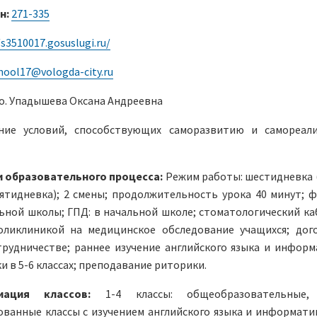
н:
271-335
/s3510017.gosuslugi.ru/
hool17@vologda-city.ru
.о. Упадышева Оксана Андреевна
ние условий, способствующих саморазвитию и самореал
 образовательного процесса:
Режим работы: шестидневка (
пятидневка); 2 смены; продолжительность урока 40 минут; ф
ьной школы; ГПД: в начальной школе; стоматологический ка
оликлиникой на медицинское обследование учащихся; дог
рудничестве; раннее изучение английского языка и информ
и в 5-6 классах; преподавание риторики.
иация классов:
1-4 классы: общеобразовательные,
ванные классы с изучением английского языка и информатик