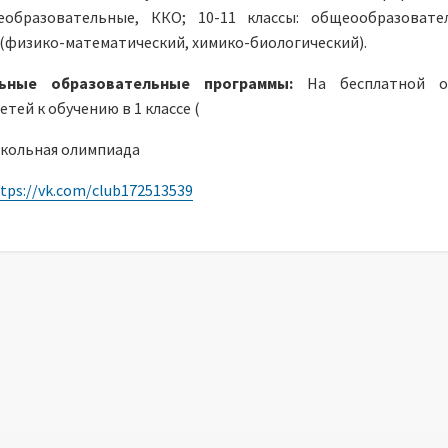
еобразовательные, ККО; 10-11 классы: общеообразовате
(физико-математический, химико-биологический).
льные образовательные программы:
На бесплатной о
тей к обучению в 1 классе (
кольная олимпиада
tps://vk.com/club172513539