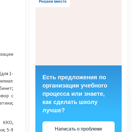
Решаем вместе
изации
для 1-
Есть предложения по
илиал:
организации учебного
бинет;
процесса или знаете,
овор с
как сделать школу
атики;
лучше?
 ККО,
Написать о проблеме
и; 5-9