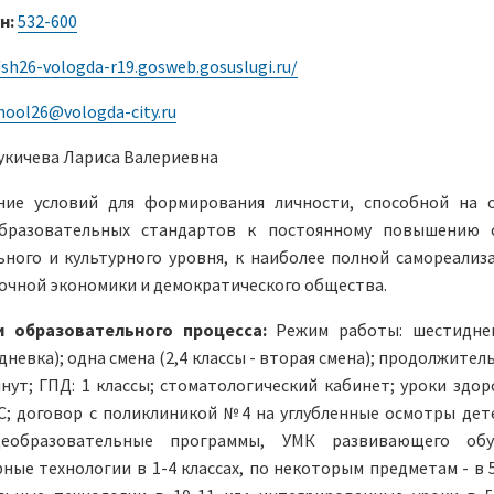
н:
532-600
/sh26-vologda-r19.gosweb.gosuslugi.ru/
hool26@vologda-city.ru
укичева Лариса Валериевна
ние условий для формирования личности, способной на 
бразовательных стандартов к постоянному повышению 
ного и культурного уровня, к наиболее полной самореализ
очной экономики и демократического общества.
и образовательного процесса:
Режим работы: шестидне
дневка); одна смена (2,4 классы - вторая смена); продолжите
инут; ГПД: 1 классы; стоматологический кабинет; уроки здор
; договор с поликлиникой №4 на углубленные осмотры дете
щеобразовательные программы, УМК развивающего обуч
ные технологии в 1-4 классах, по некоторым предметам - в 5-