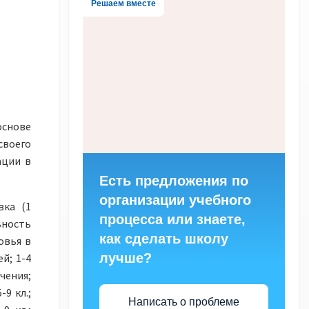
Решаем вместе
основе
своего
ации в
Есть предложения по
организации учебного
вка (1
процесса или знаете,
льность
как сделать школу
овья в
лучше?
й; 1-4
ения;
9 кл.;
Написать о проблеме