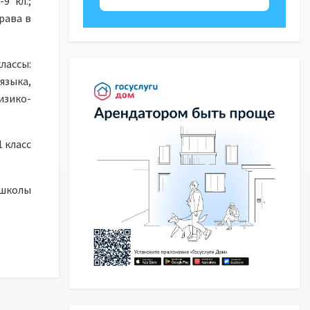
9 кл.;
рава в
лассы:
языка,
изико-
 класс
 школы