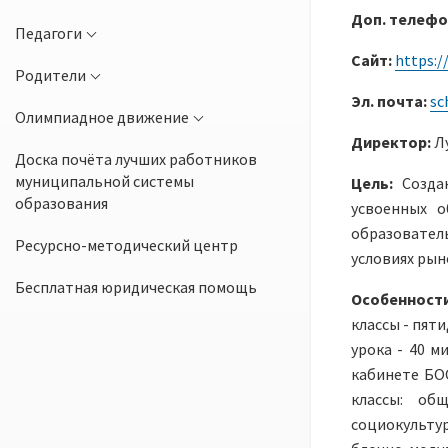
Доп. телефо
Педагоги
Сайт:
https:/
Родители
Эл. почта:
sc
Олимпиадное движение
Директор:
Л
Доска почёта лучших работников
муниципальной системы
Цель:
Cозда
образования
усвоенных о
образователь
Ресурсно-методический центр
условиях рын
Бесплатная юридическая помощь
Особенност
классы - пяти
урока - 40 м
кабинете БОС
классы: об
социокультур