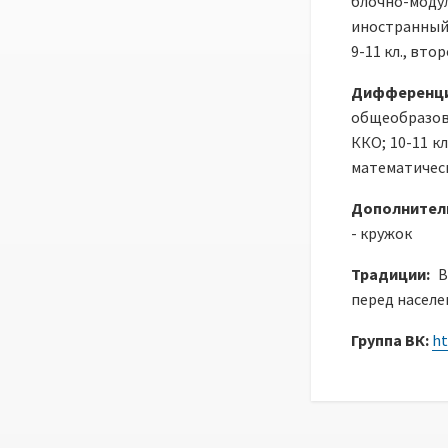
блочно-модул
иностранный 
9-11 кл., вто
Дифференц
общеобразов
ККО; 10-11 к
математическ
Дополнител
- кружок
Традиции:
В
перед населе
Группа ВК:
ht