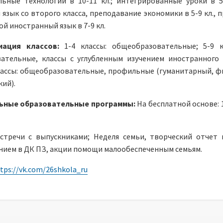
ьные технологии в 10-11 кл.; интегрированные уроки в 5-
язык со второго класса, преподавание экономики в 5-9 кл., п
рой иностранный язык в 7-9 кл.
иация классов:
1-4 классы: общеобразовательные; 5-9 к
ательные, классы с углубленным изучением иностранного 
лассы: общеобразовательные, профильные (гуманитарный, ф
ий).
ьные образовательные программы:
На бесплатной основе: 1
стречи с выпускниками; Неделя семьи, творческий отчет
нием в ДК ПЗ, акции помощи малообеспеченным семьям.
tps://vk.com/26shkola_ru