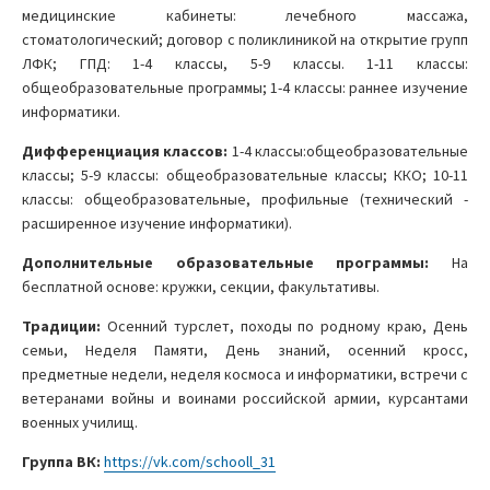
медицинские кабинеты: лечебного массажа,
стоматологический; договор с поликлиникой на открытие групп
ЛФК; ГПД: 1-4 классы, 5-9 классы. 1-11 классы:
общеобразовательные программы; 1-4 классы: раннее изучение
информатики.
Дифференциация классов:
1-4 классы:общеобразовательные
классы; 5-9 классы: общеобразовательные классы; ККО; 10-11
классы: общеобразовательные, профильные (технический -
расширенное изучение информатики).
Дополнительные образовательные программы:
На
бесплатной основе: кружки, секции, факультативы.
Традиции:
Осенний турслет, походы по родному краю, День
семьи, Неделя Памяти, День знаний, осенний кросс,
предметные недели, неделя космоса и информатики, встречи с
ветеранами войны и воинами российской армии, курсантами
военных училищ.
Группа ВК:
https://vk.com/schooll_31