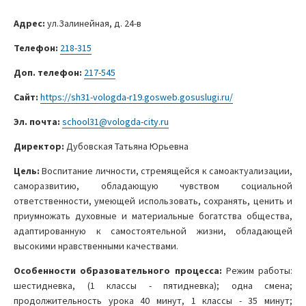
Адрес:
ул.Залинейная, д. 24-в
Телефон:
218-315
Доп. телефон:
217-545
Сайт:
https://sh31-vologda-r19.gosweb.gosuslugi.ru/
Эл. почта:
school31@vologda-city.ru
Директор:
Дубовская Татьяна Юрьевна
Цель:
Воспитание личности, стремящейся к самоактуализации,
саморазвитию, обладающую чувством социальной
ответственности, умеющей использовать, сохранять, ценить и
приумножать духовные и материальные богатства общества,
адаптированную к самостоятельной жизни, обладающей
высокими нравственными качествами.
Особенности образовательного процесса:
Режим работы:
шестидневка, (1 классы - пятидневка); одна смена;
продолжительность урока 40 минут, 1 классы - 35 минут;