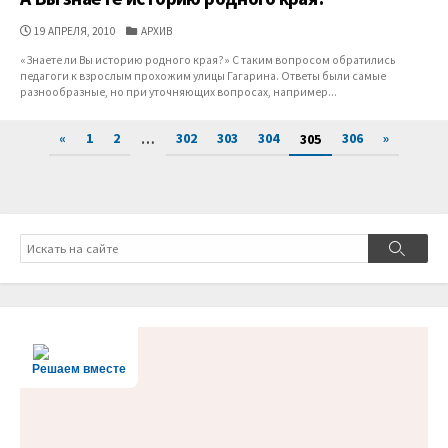
ДАТА
КАТЕГОРИИ
19 АПРЕЛЯ, 2010
АРХИВ
ПУБЛИКАЦИИ
«Знаете ли Вы историю родного края?» С таким вопросом обратились
педагоги к взрослым прохожим улицы Гагарина. Ответы были самые
разнообразные, но при уточняющих вопросах, например...
Пагинация
«
1
2
302
303
304
306
»
…
305
записей
Поиск
Поиск
Решаем вместе