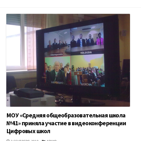
МОУ «Средняя общеобразовательная школа
№41» приняла участие в видеоконференции
Цифровых школ
ДАТА
КАТЕГОРИИ