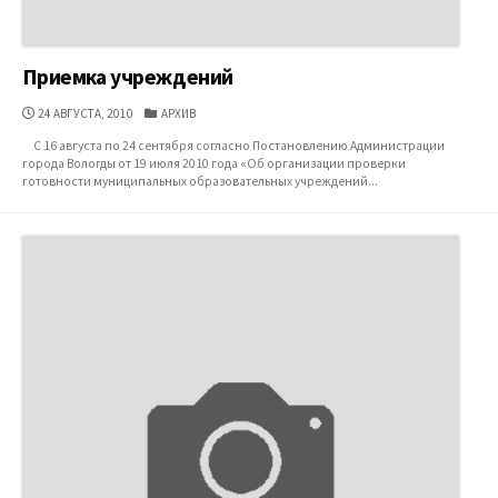
Приемка учреждений
ДАТА
КАТЕГОРИИ
24 АВГУСТА, 2010
АРХИВ
ПУБЛИКАЦИИ
С 16 августа по 24 сентября согласно Постановлению Администрации
города Вологды от 19 июля 2010 года «Об организации проверки
готовности муниципальных образовательных учреждений...