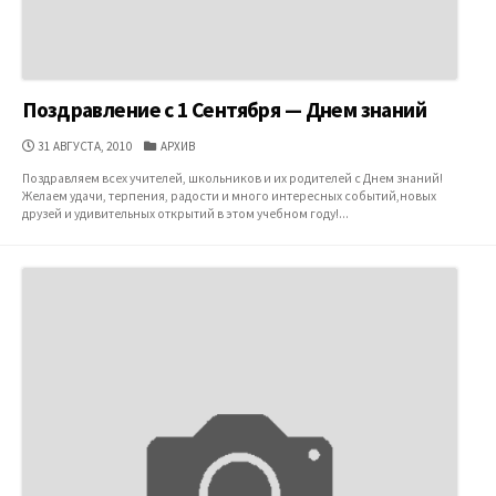
Поздравление с 1 Сентября — Днем знаний
ДАТА
КАТЕГОРИИ
31 АВГУСТА, 2010
АРХИВ
ПУБЛИКАЦИИ
Поздравляем всех учителей, школьников и их родителей с Днем знаний!
Желаем удачи, терпения, радости и много интересных событий,новых
друзей и удивительных открытий в этом учебном году!...