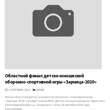
Областной финал детско-юношеской
оборонно-спортивной игры «Зарница-2010»
ДАТА
КАТЕГОРИИ
3 СЕНТЯБРЯ, 2010
АРХИВ
ПУБЛИКАЦИИ
Финал областной детско-юношеской оборонно-спортивной игры
«Зарница-2010» пройдет на базе МОУ «Детско-юношеский центр «Единство»
(Грязовецкий район, д. Санниково) с 14 по 24 сентября 2010 года.
Участниками...