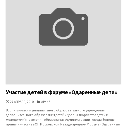
Участие детей в форуме «Одаренные дети»
ДАТА
КАТЕГОРИИ
27 АПРЕЛЯ, 2010
АРХИВ
ПУБЛИКАЦИИ
Воспитанники муниципального образовательного учреждения
дополнительного образования детей «Дворца творчества детей и
молодежи» Управления образования Администрации города Вологды
приняли участие в XIII Московском Международном Форуме «Одаренные...