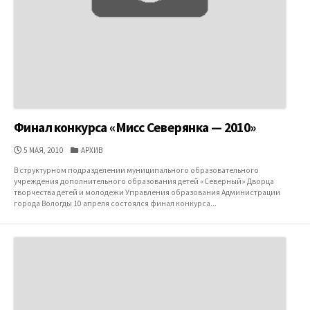
Финал конкурса «Мисс Северянка — 2010»
ДАТА
КАТЕГОРИИ
5 МАЯ, 2010
АРХИВ
ПУБЛИКАЦИИ
В структурном подразделении муниципального образовательного
учреждения дополнительного образования детей «Северный» Дворца
творчества детей и молодежи Управления образования Администрации
города Вологды 10 апреля состоялся финал конкурса...