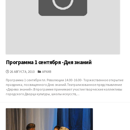
Программа 1 сентября -Дня знаний
ДАТА
КАТЕГОРИИ
26 АВГУСТА, 2010
АРХИВ
ПУБЛИКАЦИИ
Программа 1 сентября пл. Революции 14.00-16.00- Торжественное открытие
праздника, посвященного Дню знаний.Театрализованное предствавление
«Дерево знаний».В программе принимают участие творческие коллективы
городского Дворца культуры, школы искусств,...