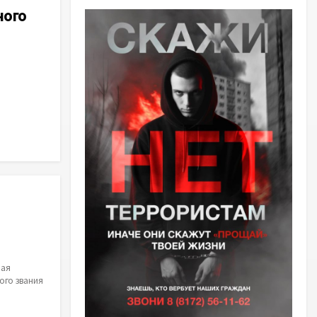
ного
ная
ого звания