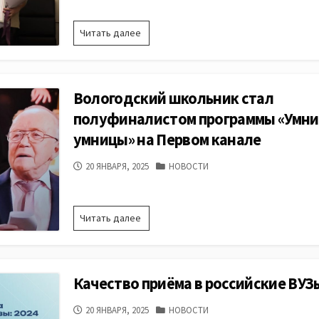
В
Читать далее
Вологде
наградили
победителей
областного
Вологодский школьник стал
конкурса
«Пожарная
полуфиналистом программы «Умни
безопасность
умницы» на Первом канале
–
2024»
ДАТА
КАТЕГОРИИ
20 ЯНВАРЯ, 2025
НОВОСТИ
ПУБЛИКАЦИИ
Вологодский
Читать далее
школьник
стал
полуфиналистом
программы
Качество приёма в российские ВУЗы
«Умники
и
ДАТА
КАТЕГОРИИ
20 ЯНВАРЯ, 2025
НОВОСТИ
умницы»