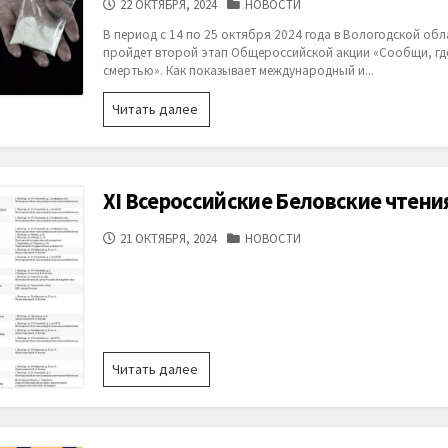
ДАТА
КАТЕГОРИИ
22 ОКТЯБРЯ, 2024
НОВОСТИ
ПУБЛИКАЦИИ
В период с 14 по 25 октября 2024 года в Вологодской обл
пройдет второй этап Общероссийской акции «Сообщи, гд
смертью». Как показывает международный и...
В
Читать далее
Вологодской
области
стартует
второй
XI Всероссийские Беловские чтени
этап
ежегодной
ДАТА
КАТЕГОРИИ
21 ОКТЯБРЯ, 2024
НОВОСТИ
Общероссийской
ПУБЛИКАЦИИ
акции
«Сообщи,
где
торгуют
смертью»
XI
Читать далее
Всероссийские
Беловские
чтения