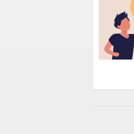
Пагинация
записей