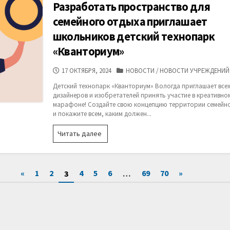
Разработать пространство для
семейного отдыха приглашает
школьников детский технопарк
«Кванториум»
ДАТА
КАТЕГОРИИ
17 ОКТЯБРЯ, 2024
НОВОСТИ
/
НОВОСТИ УЧРЕЖДЕНИЙ
ПУБЛИКАЦИИ
Детский технопарк «Кванториум» Вологда приглашает все
дизайнеров и изобретателей принять участие в креативно
марафоне! Создайте свою концепцию территории семейн
и покажите всем, каким должен...
Разработать
Читать далее
пространство
для
семейного
отдыха
«
1
2
4
5
6
69
70
»
3
…
приглашает
школьников
детский
технопарк
«Кванториум»