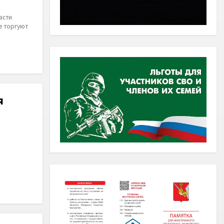
асти
е торгуют
я