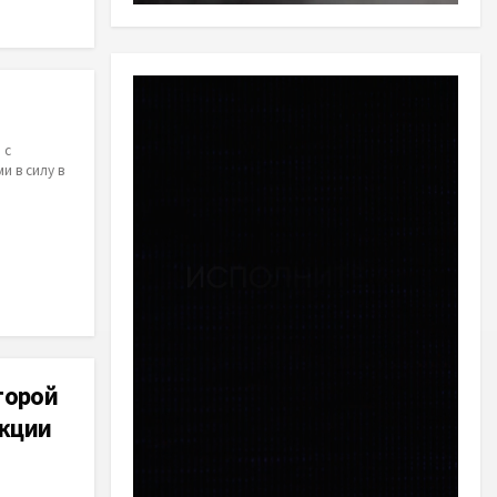
 с
 в силу в
торой
акции