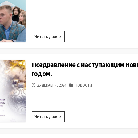
ПУБЛИКАЦИИ
на
Первом
канале
Качество
Читать далее
приёма
в
российские
ВУЗы:
Поздравление с наступающим Но
2024
годом!
ДАТА
КАТЕГОРИИ
25 ДЕКАБРЯ, 2024
НОВОСТИ
ПУБЛИКАЦИИ
Поздравление
Читать далее
с
наступающим
Новым