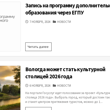
годом!
Запись на программу дополнитель
образования через ЕГПУ
ДАТА
КАТЕГОРИИ
7 НОЯБРЯ, 2024
НОВОСТИ
ПУБЛИКАЦИИ
Запись
Читать далее
на
программу
дополнительного
образования
Вологда может стать культурной
через
ЕГПУ
столицей 2026 года
ДАТА
КАТЕГОРИИ
6 НОЯБРЯ, 2024
НОВОСТИ
ПУБЛИКАЦИИ
На портале Госуслуг идет голосование за проект «Культур
столица 2026 года». Выбрать город, который достоин так
и станет центром притяжения туристов, можно до 1...