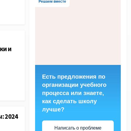
Решаем вместе
ки и
Есть предложения по
организации учебного
процесса или знаете,
как сделать школу
лучше?
: 2024
Написать о проблеме