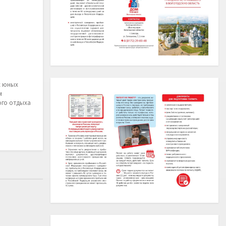
х юных
м
ого отдыха