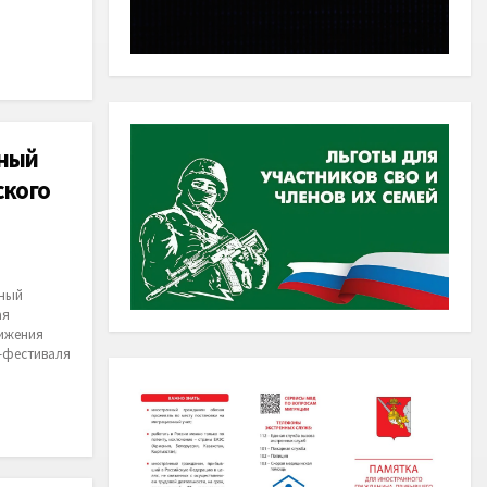
дный
ского
дный
ая
ижения
-фестиваля