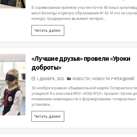
ПУБЛИКАЦИИ
В соревновании приняли участие почти 40 юных креативщ
школ Вологды и Центра образования № 42. И это не случа
конкурс традиционно вызывает интерес...
Новые
Читать далее
виды
пиццы
придумали
участники
«Лучшие друзья» провели «Уроки
городского
интеллектуального
доброты»
соревнования
«Креатив-
ДАТА
КАТЕГОРИИ
1 ДЕКАБРЯ, 2022
НОВОСТИ
/
НОВОСТИ УЧРЕЖДЕНИЙ
команда»
ПУБЛИКАЦИИ
30 ноября в рамках общешкольной недели Толерантности
20
учащихся 4-х классов в МОУ «НОШ №10» прошли «Уроки д
января
пониманию инвалидности и формированию толерантных
в
установок...
детском
технопарке
«Лучшие
Читать далее
«Кванториум»
друзья»
провели
«Уроки