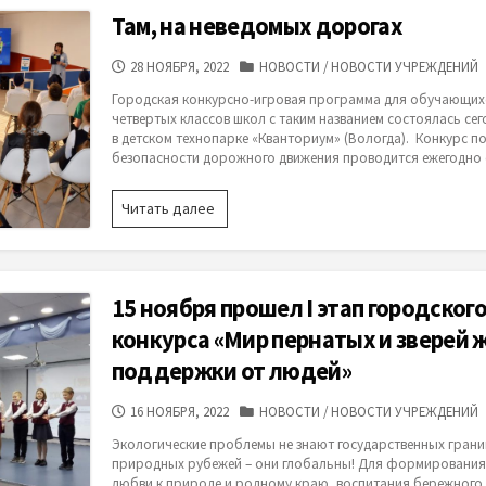
доброты»
Там, на неведомых дорогах
ДАТА
КАТЕГОРИИ
28 НОЯБРЯ, 2022
НОВОСТИ
/
НОВОСТИ УЧРЕЖДЕНИЙ
ПУБЛИКАЦИИ
Городская конкурсно-игровая программа для обучающих
четвертых классов школ с таким названием состоялась сег
в детском технопарке «Кванториум» (Вологда). Конкурс п
безопасности дорожного движения проводится ежегодно с
Там,
Читать далее
на
неведомых
дорогах
15 ноября прошел I этап городског
конкурса «Мир пернатых и зверей 
поддержки от людей»
ДАТА
КАТЕГОРИИ
16 НОЯБРЯ, 2022
НОВОСТИ
/
НОВОСТИ УЧРЕЖДЕНИЙ
ПУБЛИКАЦИИ
Экологические проблемы не знают государственных грани
природных рубежей – они глобальны! Для формирования 
любви к природе и родному краю, воспитания бережного