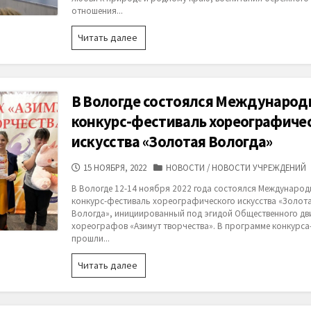
отношения...
15
Читать далее
ноября
прошел
I
этап
В Вологде состоялся Междунаро
городского
конкурса
конкурс-фестиваль хореографиче
«Мир
искусства «Золотая Вологда»
пернатых
и
ДАТА
КАТЕГОРИИ
15 НОЯБРЯ, 2022
НОВОСТИ
/
НОВОСТИ УЧРЕЖДЕНИЙ
зверей
ПУБЛИКАЦИИ
ждет
В Вологде 12-14 ноября 2022 года состоялся Междунаро
поддержки
конкурс-фестиваль хореографического искусства «Золот
от
Вологда», инициированный под эгидой Общественного дв
людей»
хореографов «Азимут творчества». В программе конкурса
прошли...
В
Читать далее
Вологде
состоялся
Международный