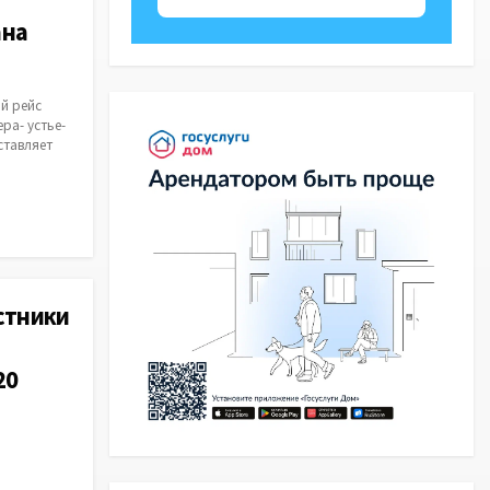
ана
ый рейс
ра- устье-
ставляет
стники
20