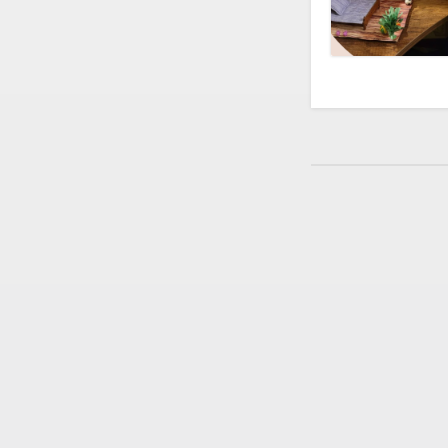
Пагинация
записей