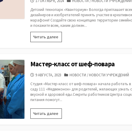
ДАТА
КАТЕГОРИИ
17 ОКТЯБРЯ, 2024
НОВОСТИ
/
НОВОСТИ УЧРЕЖДЕНИЙ
ПУБЛИКАЦИИ
Детский технопарк «Кванториум» Вологда приглашает все
дизайнеров и изобретателей принять участие в креативно
марафоне! Создайте свою концепцию территории семейн
и покажите всем, каким должен...
Разработать
Читать далее
пространство
для
семейного
отдыха
Мастер-класс от шеф-повара
приглашает
школьников
ДАТА
КАТЕГОРИИ
9 АВГУСТА, 2023
НОВОСТИ
/
НОВОСТИ УЧРЕЖДЕНИЙ
детский
ПУБЛИКАЦИИ
технопарк
Студия «Мастер-класс от шеф-повара» начала работать в
«Кванториум»
саду 111 «Медвежонок» для родителей, желающих узнать 
вкусной и здоровой еды.Секреты работников Центра соц
питания помогут...
Мастер-
Читать далее
класс
от
шеф-