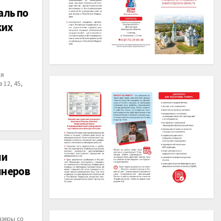
аль по
ких
ся
 12, 45,
ии
йнеров
азеры со