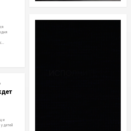
ся
одня
о
...
о
ждет
ц и
у детей