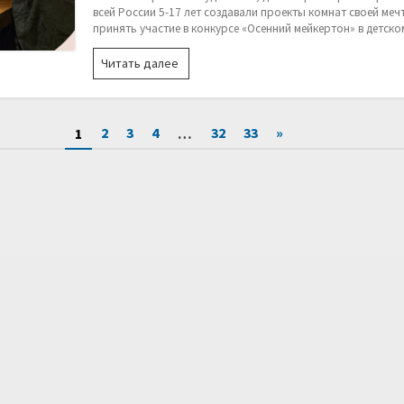
всей России 5-17 лет создавали проекты комнат своей меч
принять участие в конкурсе «Осенний мейкертон» в детском
610
Читать далее
юных
дизайнеров
со
всей
2
3
4
32
33
»
1
…
России
приняли
участие
в
марафоне
дизайнеров
«Осенний
мейкертон»!