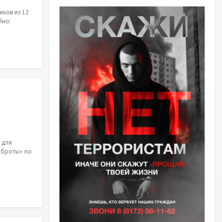
иков из 12
йно:
 для
оброты» по