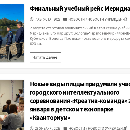
повара
Финальный учебный рейс Мериди
ДАТА
КАТЕГОРИИ
7 АВГУСТА, 2023
НОВОСТИ
/
НОВОСТИ УЧРЕЖДЕНИЙ
ПУБЛИКАЦИИ
2 августа стартовал заключительный в этом сезоне учебн
Меридиана. Его маршрут: Вологда-Череповец-Кириллов-Ше
Кубенское- Вологда.Протяженность водного маршрута со
623 км.
Финальный
Читать далее
учебный
рейс
Меридиана
Новые виды пиццы придумали уча
городского интеллектуального
соревнования «Креатив-команда» 
января в детском технопарке
«Кванториум»
ДАТА
КАТЕГОРИИ
23 ЯНВАРЯ, 2023
НОВОСТИ
/
НОВОСТИ УЧРЕЖДЕНИЙ