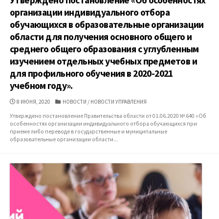
организации индивидуального отбора
обучающихся в образовательные организации
области для получения основного общего и
среднего общего образования с углубленным
изучением отдельных учебных предметов и
для профильного обучения в 2020-2021
учебном году».
ДАТА
КАТЕГОРИИ
8 ИЮНЯ, 2020
НОВОСТИ
/
НОВОСТИ УПРАВЛЕНИЯ
ПУБЛИКАЦИИ
Утверждено постановление Правительства области от 01.06.2020 № 640 «Об
особенностях организации индивидуального отбора обучающихся при
приеме либо переводе в государственные и муниципальные
образовательные организации области...