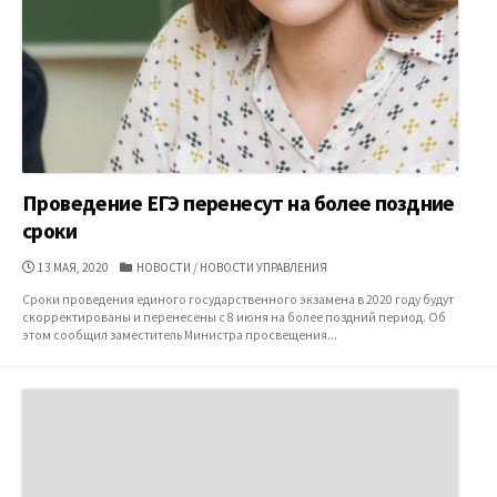
Проведение ЕГЭ перенесут на более поздние
сроки
ДАТА
КАТЕГОРИИ
13 МАЯ, 2020
НОВОСТИ
/
НОВОСТИ УПРАВЛЕНИЯ
ПУБЛИКАЦИИ
Сроки проведения единого государственного экзамена в 2020 году будут
скорректированы и перенесены с 8 июня на более поздний период. Об
этом сообщил заместитель Министра просвещения...