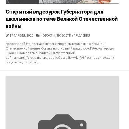
Открытый видеоурок Губернатора для
школьников по теме Великой Отечественной
войны
ДАТА
КАТЕГОРИИ
17 АПРЕЛЯ, 2020
НОВОСТИ
/
НОВОСТИ УПРАВЛЕНИЯ
ПУБЛИКАЦИИ
Дорогие ребята, познакомьтесь с видео-материалами о Великой
Отечественной войне. Ссылка на открытый видеоурок Губернатора для
школьников по теме Великой Отечественной
войны:https://cloud.mail.ru/public/3Jen/2LxwHzrRH Расспросите своих
родителей, бабушек,...