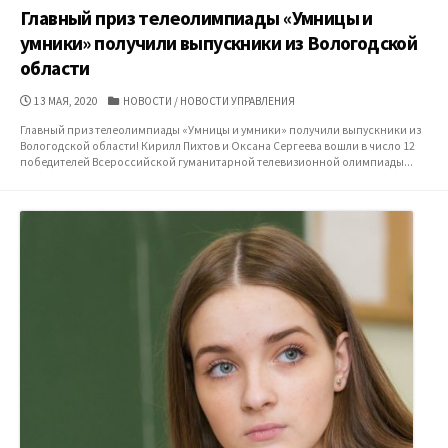
Главный приз телеолимпиады «Умницы и
умники» получили выпускники из Вологодской
области
ДАТА
КАТЕГОРИИ
13 МАЯ, 2020
НОВОСТИ
/
НОВОСТИ УПРАВЛЕНИЯ
ПУБЛИКАЦИИ
Главный приз телеолимпиады «Умницы и умники» получили выпускники из
Вологодской области! Кирилл Пихтов и Оксана Сергеева вошли в число 12
победителей Всероссийской гуманитарной телевизионной олимпиады...