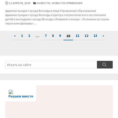
ДАТА
КАТЕГОРИИ
12 АПРЕЛЯ, 2020
НОВОСТИ
/
НОВОСТИ УПРАВЛЕНИЯ
ПУБЛИКАЦИИ
Администрация города Вологды в лице Управления образования
Администрации города Вологды и Центра патриотического воспитания
детей и молодежи города Вологды объявляет конкурс «Познание истории
через кинофильмы»....
Пагинация
«
1
2
7
8
9
11
12
13
»
…
10
записей
Поиск
Поиск
Решаем вместе