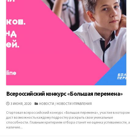
Всероссийский конкурс «Большая перемена»
ДАТА
КАТЕГОРИИ
3 ИЮНЯ, 2020
НОВОСТИ
/
НОВОСТИ УПРАВЛЕНИЯ
ПУБЛИКАЦИИ
Стартовал всероссийский конкурс «Большая перемена», участие в котором
даст возможность каждому подростку раскрыть свои уникальные
способности. Главным критерием отбора станет не оценка успеваемости, а
наличие...