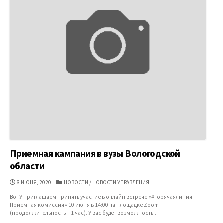
Приемная кампания в вузы Вологодской
области
ДАТА
КАТЕГОРИИ
8 ИЮНЯ, 2020
НОВОСТИ
/
НОВОСТИ УПРАВЛЕНИЯ
ПУБЛИКАЦИИ
ВоГУ Приглашаем принять участие в онлайн встрече «#Горячаялиния.
Приемная комиссия» 10 июня в 14:00 на площадке Zoom
(продолжительность – 1 час). У вас будет возможность...