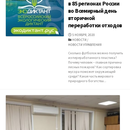
в 85 регионах России
во Всемирный день
вторичной
переработки отходов
ДАТА
5 НОЯБРЯ, 2020
ПУБЛИКАЦИИ
КАТЕГОРИИ
НОВОСТИ
/
НОВОСТИ УПРАВЛЕНИЯ
Сколько футболок можно получить
из переработанного пластика?
Почему человек – главная причина
лесных пожаров? Как сортировка
мусора поможет окружающей
среде? Какая часть мирового
природного богатства...