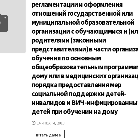
поддержки
регламентации и оформления
договору
детей
найма
отношений государственной или
жилого
муниципальной образовательной
помещения
организации с обучающимися и (ил
родителями (законными
представителями) в части организ
обучения по основным
общеобразовательным программа
дому или в медицинских организац
порядка предоставления мер
социальной поддержки детей-
инвалидов и ВИЧ-инфицированны
детей при обучении на дому
ДАТА
14 ЯНВАРЯ, 2019
ПУБЛИКАЦИИ
Постановление
Читать далее