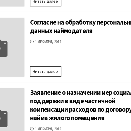
Согласие
Читать далее
на
обработку
персональных
Согласие на обработку персональ
данных
заявителя
данных наймодателя
ДАТА
1 ДЕКАБРЯ, 2019
ПУБЛИКАЦИИ
Согласие
Читать далее
на
обработку
персональных
Заявление о назначении мер соци
данных
наймодателя
поддержки в виде частичной
компенсации расходов по договор
найма жилого помещения
ДАТА
1 ДЕКАБРЯ, 2019