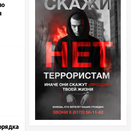
по
я
орядка