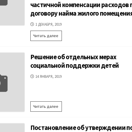
частичной компенсации расходов 
договору найма жилого помещени
ДАТА
1 ДЕКАБРЯ, 2019
ПУБЛИКАЦИИ
Постановление
Читать далее
об
утверждении
порядка
Решение об отдельных мерах
предоставления
мер
социальной поддержки детей
социальной
поддержки
ДАТА
14 ЯНВАРЯ, 2019
отдельным
ПУБЛИКАЦИИ
категориям
педагогических
работников
в
Решение
Читать далее
виде
об
частичной
отдельных
компенсации
мерах
расходов
Постановление об утверждении п
социальной
по