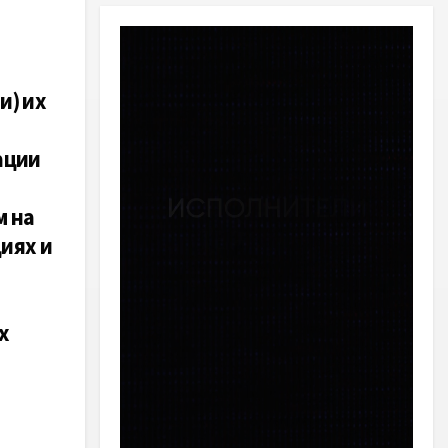
и) их
ации
м на
иях и
х