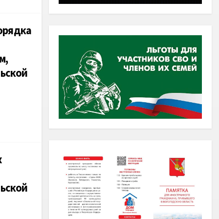
орядка
м,
ьской
х
ьской