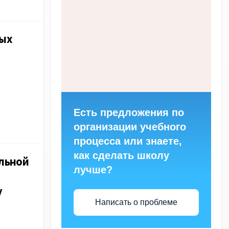
ных
Есть предложения по
организации учебного
процесса или знаете,
как сделать школу
альной
лучше?
у
Написать о проблеме