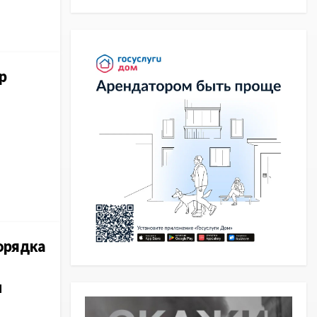
р
орядка
м