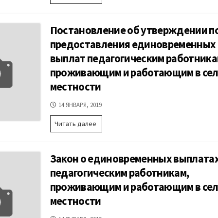
об
утверждении
порядка
Постановление об утверждении п
регламентации
и
предоставления единовременных
оформления
выплат педагогическим работника
отношений
государственной
проживающим и работающим в сел
или
местности
муниципальной
образовательной
ДАТА
14 ЯНВАРЯ, 2019
организации
ПУБЛИКАЦИИ
с
Постановление
Читать далее
обучающимися
об
и
утверждении
(или)
порядка
их
Закон о единовременных выплата
предоставления
родителями
единовременных
педагогическим работникам,
(законными
выплат
представителями)
проживающим и работающим в сел
педагогическим
в
работникам,
части
местности
проживающим
организации
и
обучения