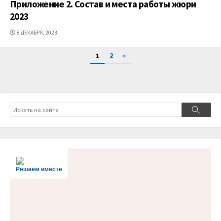
Приложение 2. Состав и места работы жюри
2023
ДАТА
8 ДЕКАБРЯ, 2023
ПУБЛИКАЦИИ
Пагинация
2
»
1
записей
Поиск
Поиск
Решаем вместе