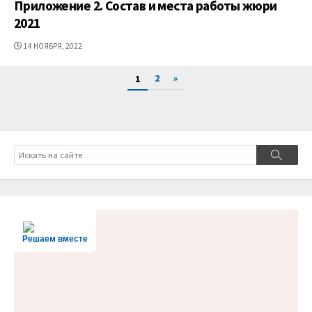
Приложение 2. Состав и места работы жюри
2021
ДАТА
14 НОЯБРЯ, 2022
ПУБЛИКАЦИИ
Пагинация
2
»
1
записей
Поиск
Поиск
Решаем вместе