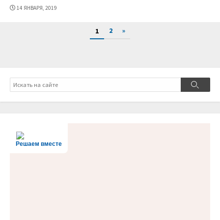
ДАТА
14 ЯНВАРЯ, 2019
ПУБЛИКАЦИИ
Пагинация
2
»
1
записей
Поиск
Поиск
Решаем вместе