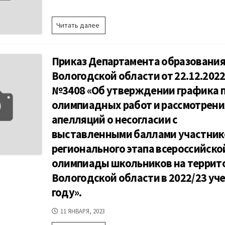
приказом
Министерства
просвещения
О
Читать далее
Российской
направлении
Федерации
рукописей
от
проектов
Приказ Департамента образовани
10.10.2022г.
по
№898».
экологии
Вологодской области от 22.12.202
Сроки
участников
№3408 «Об утверждении графика 
проведения
РЭ
реагионального
ВсОШ
олимпиадных работ и рассмотрени
этапа
апелляций о несогласии с
ВсОШ
в
выставленными баллами участник
2022/23
регионального этапа всероссийско
учебном
году.
олимпиады школьников на террит
Вологодской области в 2022/23 уч
году».
ДАТА
11 ЯНВАРЯ, 2023
ПУБЛИКАЦИИ