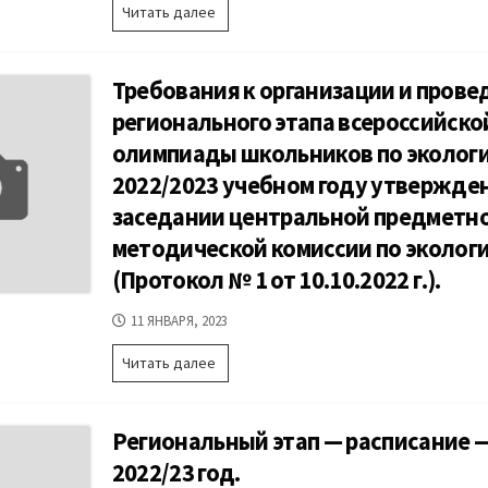
Приказ
Читать далее
Департамента
образования
Вологодской
Требования к организации и пров
области
от
регионального этапа всероссийско
22.12.2022
олимпиады школьников по экологи
№3408
«Об
2022/2023 учебном году утвержде
утверждении
заседании центральной предметн
графика
показа
методической комиссии по эколог
олимпиадных
(Протокол № 1 от 10.10.2022 г.).
работ
и
ДАТА
11 ЯНВАРЯ, 2023
рассмотрения
ПУБЛИКАЦИИ
апелляций
Требования
Читать далее
о
к
несогласии
организации
с
и
выставленными
Региональный этап — расписание 
проведению
баллами
регионального
участников
2022/23 год.
этапа
регионального