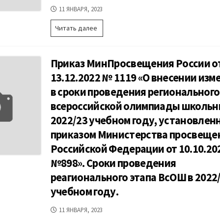
ДАТА
11 ЯНВАРЯ, 2023
ПУБЛИКАЦИИ
Приказ
Читать далее
МинПросвещения
России
от
Приказ МинПросвещения России о
29.10.2021
№
13.12.2022 № 1119 «О внесении изм
754
в сроки проведения регионального
«Об
установлении
всероссийской олимпиады школьн
сроков
2022/23 учебном году, установлен
и
графика
приказом Министерства просвеще
проведения
Российской Федерации от 10.10.202
регионального
этапа
№898». Сроки проведения
всероссийской
реагионального этапа ВсОШ в 2022
олимпиады
школьников
учебном году.
в
2022/23
ДАТА
11 ЯНВАРЯ, 2023
учебном
ПУБЛИКАЦИИ