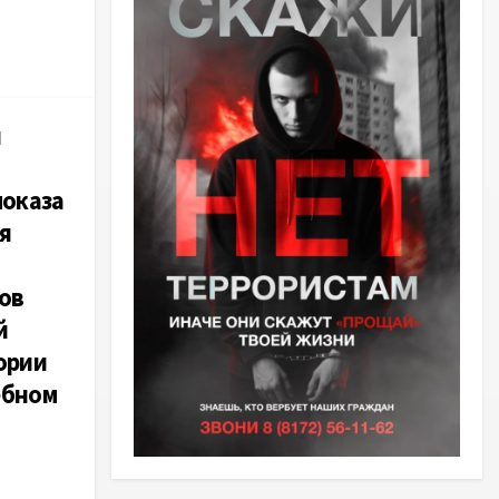
я
2
показа
я
ов
й
ории
ебном