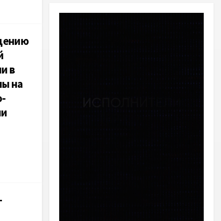
едению
й
и в
ны на
о-
ии
—