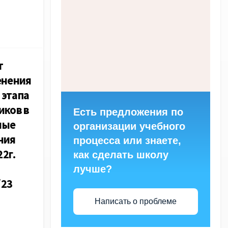
т
енения
 этапа
иков в
Есть предложения по
ные
организации учебного
ния
процесса или знаете,
2г.
как сделать школу
лучше?
/23
Написать о проблеме