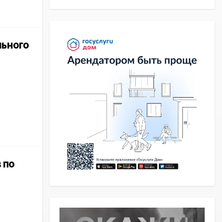
льного
 по