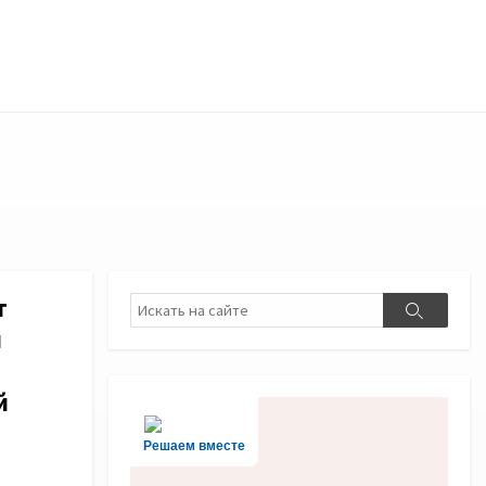
т
Поиск
Поиск
и
й
Решаем вместе