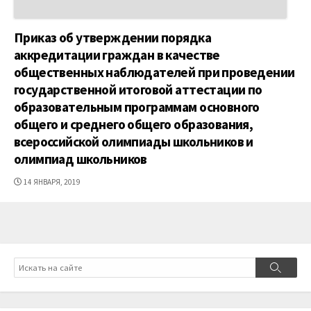
Приказ об утверждении порядка
аккредитации граждан в качестве
общественных наблюдателей при проведении
государственной итоговой аттестации по
образовательным программам основного
общего и среднего общего образования,
всероссийской олимпиады школьников и
олимпиад школьников
ДАТА
14 ЯНВАРЯ, 2019
ПУБЛИКАЦИИ
Поиск
Поиск