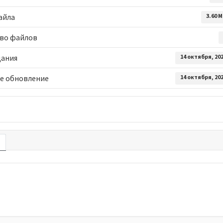
айла
3.60 
во файлов
дания
14 октября, 20
е обновление
14 октября, 20
е