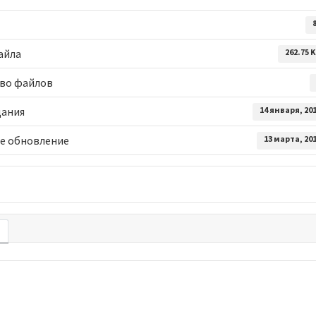
айла
262.75 
во файлов
дания
14 января, 20
е обновление
13 марта, 20
е