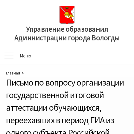
Перейти
к
содержимому
Управление образования
Администрации города Вологды
Меню
Меню
Главная
>
Письмо по вопросу организации
государственной итоговой
аттестации обучающихся,
переехавших в период ГИА из
одного субъекта Российской