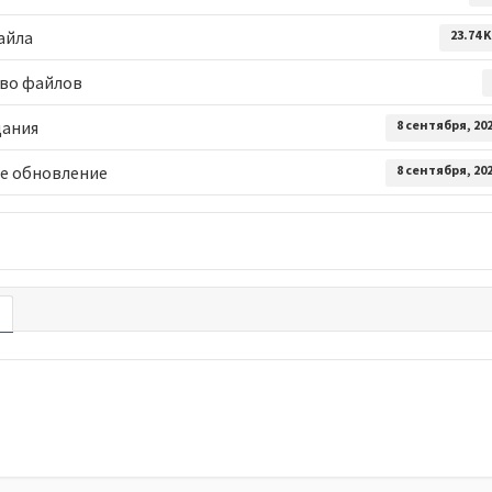
айла
23.74 
во файлов
дания
8 сентября, 20
е обновление
8 сентября, 20
е