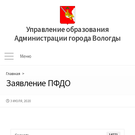
Перейти
к
содержимому
Управление образования
Администрации города Вологды
Меню
Меню
Главная
>
Заявление ПФДО
ДАТА
3 ИЮЛЯ, 2020
ПУБЛИКАЦИИ
Скачать
14771