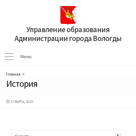
Перейти
к
содержимому
Управление образования
Администрации города Вологды
Меню
Меню
Главная
>
История
ДАТА
27 МАРТА, 2019
ПУБЛИКАЦИИ
Скачать
5