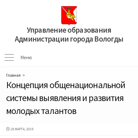
Перейти
к
содержимому
Управление образования
Администрации города Вологды
Меню
Меню
Главная
>
Концепция общенациональной
системы выявления и развития
молодых талантов
ДАТА
18 МАРТА, 2019
ПУБЛИКАЦИИ