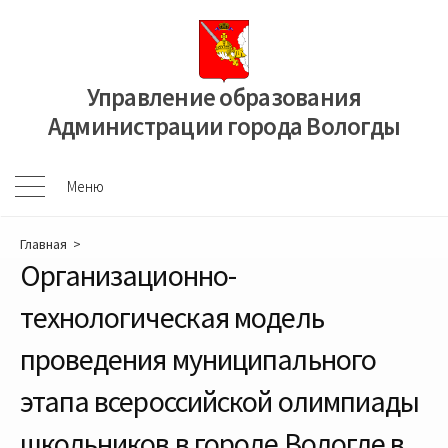
Перейти
к
содержимому
Управление образования
Администрации города Вологды
Меню
Меню
Главная
>
Организационно-
технологическая модель
проведения муниципального
этапа всероссийской олимпиады
школьников в городе Вологде в