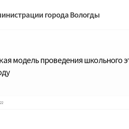
министрации города Вологды
ая модель проведения школьного э
оду
22