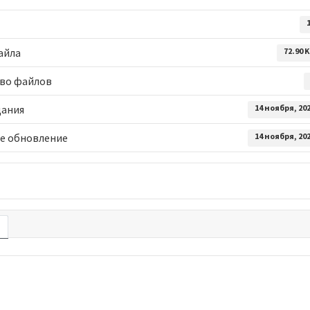
айла
72.90 
во файлов
дания
14 ноября, 20
е обновление
14 ноября, 20
е