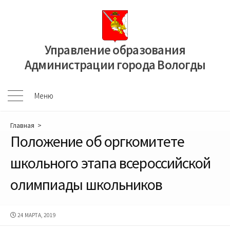
Перейти
к
содержимому
Управление образования
Администрации города Вологды
Меню
Меню
Главная
>
Положение об оргкомитете
школьного этапа всероссийской
олимпиады школьников
ДАТА
24 МАРТА, 2019
ПУБЛИКАЦИИ