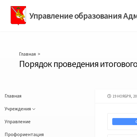
Перейти
к
Управление образования Ад
содержимому
Главная
>
Порядок проведения итогового
Главная
ДАТА
19 НОЯБРЯ, 20
ПУБЛИКАЦИИ
Учреждения
Управление
Профориентация