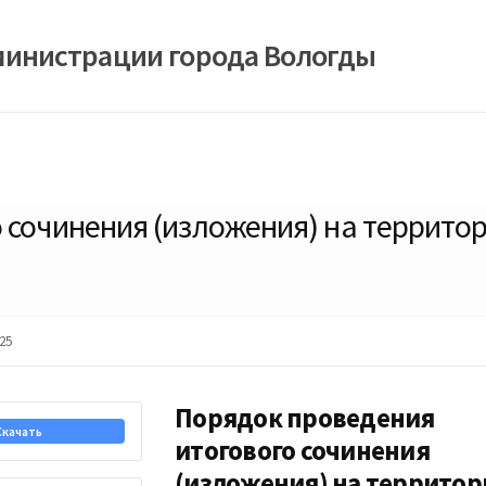
министрации города Вологды
 сочинения (изложения) на террито
25
Порядок проведения
Скачать
итогового сочинения
(изложения) на территор