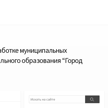
работке муниципальных
льного образования “Город
Поиск
Поиск