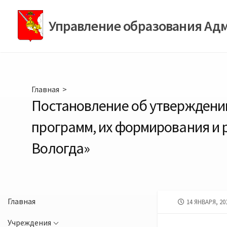
Перейти
к
Управление образования Ад
содержимому
Главная
>
Постановление об утверждении
программ, их формирования и 
Вологда»
Главная
ДАТА
14 ЯНВАРЯ, 20
ПУБЛИКАЦИИ
Учреждения