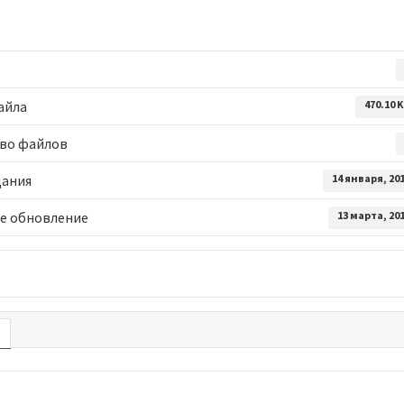
айла
470.10 
во файлов
дания
14 января, 20
е обновление
13 марта, 20
е