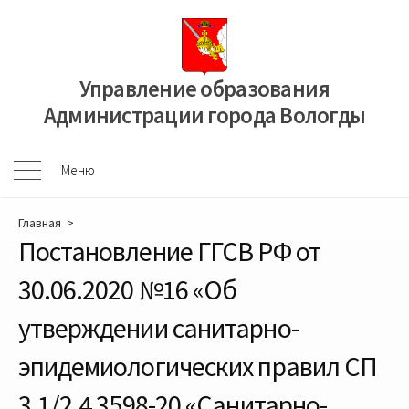
Перейти
к
содержимому
Управление образования
Администрации города Вологды
Меню
Меню
Главная
>
Постановление ГГСВ РФ от
30.06.2020 №16 «Об
утверждении санитарно-
эпидемиологических правил СП
3.1/2.4 3598-20 «Санитарно-