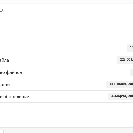
19
1
айла
225.00 
во файлов
дания
14 января, 20
е обновление
11 марта, 20