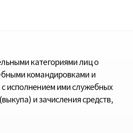
ельными категориями лиц о
жебными командировками и
 с исполнением ими служебных
(выкупа) и зачисления средств,