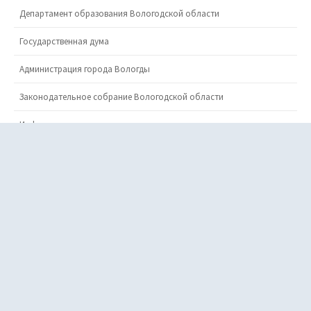
Полезные ссылки
Министерство просвещения
Рособрнадзор
Правительство Вологодской области
Департамент образования Вологодской области
Государственная дума
Администрация города Вологды
Законодательное собрание Вологодской области
Информация о государственных учреждениях
Портал Госуслуг