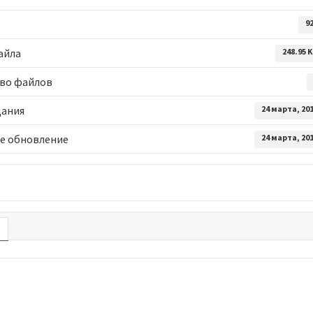
9
айла
248.95 
во файлов
дания
24 марта, 20
е обновление
24 марта, 20
е