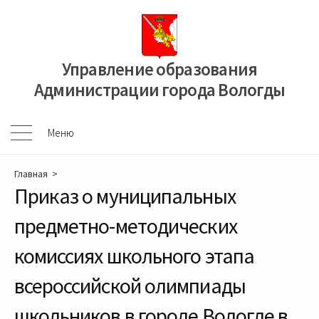
Перейти
к
содержимому
Управление образования
Администрации города Вологды
Меню
Меню
Главная
>
Приказ о муниципальных
предметно-методических
комиссиях школьного этапа
всероссийской олимпиады
школьников в городе Вологде в