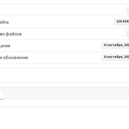
айла
110.50 
во файлов
дания
8 сентября, 20
е обновление
8 сентября, 20
е