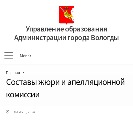
Перейти
к
содержимому
Управление образования
Администрации города Вологды
Меню
Меню
Главная
>
Составы жюри и апелляционной
комиссии
ДАТА
1 ОКТЯБРЯ, 2024
ПУБЛИКАЦИИ