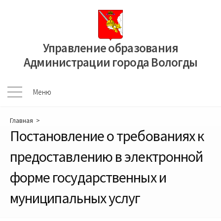
Перейти
к
содержимому
Управление образования
Администрации города Вологды
Меню
Меню
Главная
>
Постановление о требованиях к
предоставлению в электронной
форме государственных и
муниципальных услуг