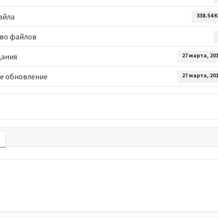
айла
338.54 
во файлов
дания
27 марта, 20
е обновление
27 марта, 20
е