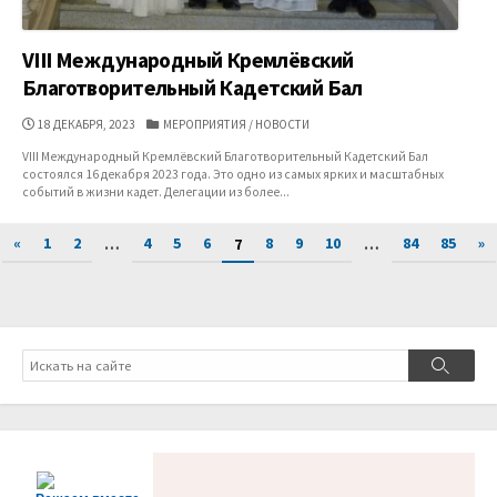
VIII Международный Кремлёвский
Благотворительный Кадетский Бал
ДАТА
КАТЕГОРИИ
18 ДЕКАБРЯ, 2023
МЕРОПРИЯТИЯ
/
НОВОСТИ
ПУБЛИКАЦИИ
VIII Международный Кремлёвский Благотворительный Кадетский Бал
состоялся 16 декабря 2023 года. Это одно из самых ярких и масштабных
событий в жизни кадет. Делегации из более...
Пагинация
«
1
2
4
5
6
8
9
10
84
85
»
…
7
…
записей
Поиск
Поиск