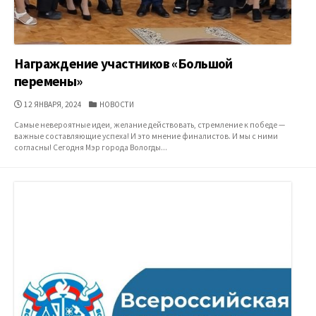
Награждение участников «Большой
перемены»
ДАТА
КАТЕГОРИИ
12 ЯНВАРЯ, 2024
НОВОСТИ
ПУБЛИКАЦИИ
Самые невероятные идеи, желание действовать, стремление к победе —
важные составляющие успеха! И это мнение финалистов. И мы с ними
согласны! Сегодня Мэр города Вологды...