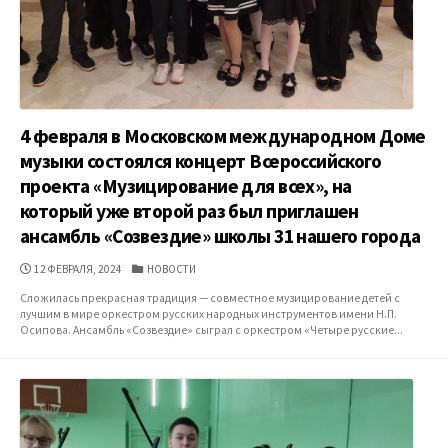
4 февраля в Московском международном Доме
музыки состоялся концерт Всероссийского
проекта «Музицирование для всех», на
который уже второй раз был приглашен
ансамбль «Созвездие» школы 31 нашего города
ДАТА
КАТЕГОРИИ
12 ФЕВРАЛЯ, 2024
НОВОСТИ
ПУБЛИКАЦИИ
Сложилась прекрасная традиция — совместное музицирование детей с
лучшим в мире оркестром русских народных инструментов имени Н.П.
Осипова. Ансамбль «Созвездие» сыграл с оркестром «Четыре русские...