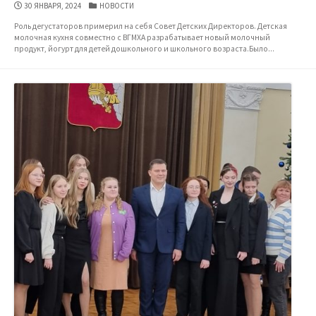
ДАТА
КАТЕГОРИИ
30 ЯНВАРЯ, 2024
НОВОСТИ
ПУБЛИКАЦИИ
Роль дегустаторов примерил на себя Совет Детских Директоров. Детская
молочная кухня совместно с ВГМХА разрабатывает новый молочный
продукт, йогурт для детей дошкольного и школьного возраста.Было...