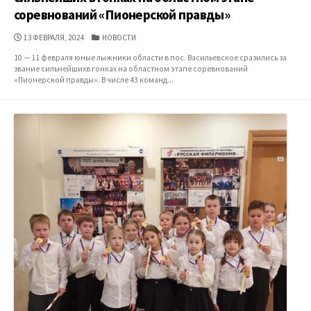
соревнований «Пионерской правды»
ДАТА
КАТЕГОРИИ
13 ФЕВРАЛЯ, 2024
НОВОСТИ
ПУБЛИКАЦИИ
10 — 11 февраля юные лыжники области в пос. Васильевское сразились за
звание сильнейшихв гонках на областном этапе соревнований
«Пионерской правды». В числе 43 команд...