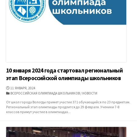
10 января 2024 года стартовал региональный
этап Всероссийской олимпиады школьников
ДАТА
11 ЯНВАРЯ, 2024
ПУБЛИКАЦИИ
КАТЕГОРИИ
ВСЕРОССИЙСКАЯ ОЛИМПИАДА ШКОЛЬНИКОВ
/
НОВОСТИ
От школ города Вологды примет участие 371 обучающийся по 23 предметам.
Региональный этап олимпиады продлится до 29 февраля. Ученики 7-8
классов примут участие в олимпиадах...