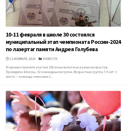
10-11 февраля в школе 30 состоялся
муниципальный этап чемпионата России-2024
по лазертаг памяти Андрея Голубева
ДАТА
КАТЕГОРИИ
12 ФЕВРАЛЯ, 2024
НОВОСТИ
ПУБЛИКАЦИИ
В турнире приняло участие 160 юных вологжан разных возрастов.
Проведено 64 игры, 32 командные встречи. Возрастная группа 7-9 лет: 1
место — команда гимназии 2...