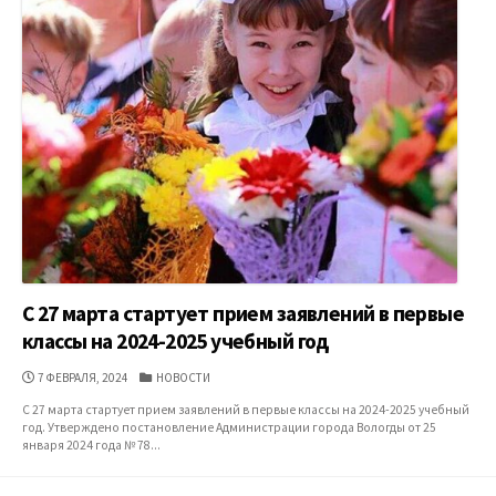
С 27 марта стартует прием заявлений в первые
классы на 2024-2025 учебный год
ДАТА
КАТЕГОРИИ
7 ФЕВРАЛЯ, 2024
НОВОСТИ
ПУБЛИКАЦИИ
С 27 марта стартует прием заявлений в первые классы на 2024-2025 учебный
год. Утверждено постановление Администрации города Вологды от 25
января 2024 года № 78...