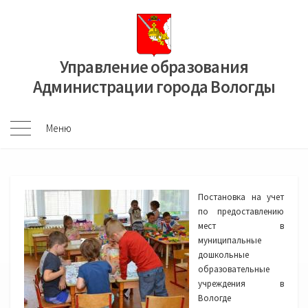
Перейти
к
содержимому
Управление образования
Администрации города Вологды
Меню
Меню
Постановка на учет
по предоставлению
мест в
муниципальные
дошкольные
образовательные
учреждения в
Вологде