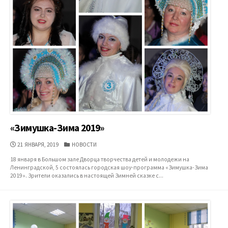
«Зимушка-Зима 2019»
ДАТА
КАТЕГОРИИ
21 ЯНВАРЯ, 2019
НОВОСТИ
ПУБЛИКАЦИИ
18 января в Большом зале Дворца творчества детей и молодежи на
Ленинградской, 5 состоялась городская шоу-программа «Зимушка-Зима
2019». Зрители оказались в настоящей Зимней сказке с...