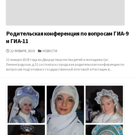
Родительская конференция по вопросам ГИА-9
и ГИА-11
ДАТА
КАТЕГОРИИ
22 ЯНВАРЯ, 2019
НОВОСТИ
ПУБЛИКАЦИИ
21 января 2019 года во Дворце творчества детей и молодежи (ул.
Ленинградская, д.5) состоялась городская родительская конференция по
вопросам подготовки к государственной итоговой аттестации в...