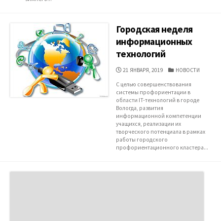
Городская неделя
информационных
технологий
ДАТА
КАТЕГОРИИ
21 ЯНВАРЯ, 2019
НОВОСТИ
ПУБЛИКАЦИИ
С целью совершенствования
системы профориентации в
области IT-технологий в городе
Вологда, развития
информационной компетенции
учащихся, реализации их
творческого потенциала в рамках
работы городского
профориентационного кластера...