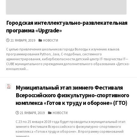
Городская интеллектуально-развлекательная
программа «Upgrade»
ДАТА
КАТЕГОРИИ
21 ЯНВАРЯ, 2019
НОВОСТИ
ПУБЛИКАЦИИ
С целью привлечения школьников города Вологды к изучению языков
программирования Python, Java, C-подобных, системного
администрирования, кибербезопасности детский центр IT-творчества IT—
CUBE муниципального учреждения дополнительного образования «Детско-
юношеский...
Муниципальный этап зимнего Фестиваля
Всероссийского физкультурно-спортивного
комплекса «Готов к труду и обороне» (ГТО)
ДАТА
КАТЕГОРИИ
21 ЯНВАРЯ, 2019
НОВОСТИ
ПУБЛИКАЦИИ
С 23 по 25 января 2019 года будет проводиться муниципальный этап
зимнего Фестиваля Всероссийского физкультурно-спортивного
комплекса «Готов к труду и обороне». В программу соревнований
зимнего...