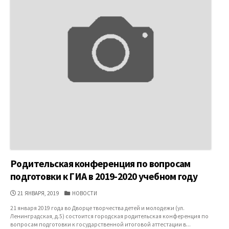
Родительская конференция по вопросам
подготовки к ГИА в 2019-2020 учебном году
ДАТА
КАТЕГОРИИ
21 ЯНВАРЯ, 2019
НОВОСТИ
ПУБЛИКАЦИИ
21 января 2019 года во Дворце творчества детей и молодежи (ул.
Ленинградская, д.5) состоится городская родительская конференция по
вопросам подготовки к государственной итоговой аттестации в...