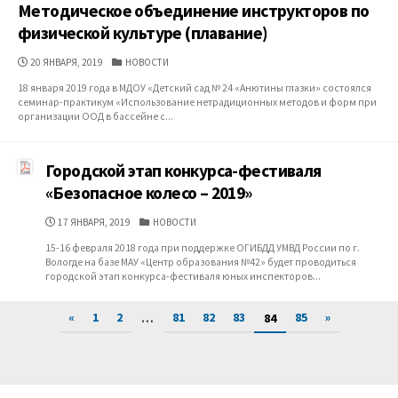
Методическое объединение инструкторов по
физической культуре (плавание)
ДАТА
КАТЕГОРИИ
20 ЯНВАРЯ, 2019
НОВОСТИ
ПУБЛИКАЦИИ
18 января 2019 года в МДОУ «Детский сад № 24 «Анютины глазки» состоялся
семинар-практикум «Использование нетрадиционных методов и форм при
организации ООД в бассейне с...
Городской этап конкурса-фестиваля
«Безопасное колесо – 2019»
ДАТА
КАТЕГОРИИ
17 ЯНВАРЯ, 2019
НОВОСТИ
ПУБЛИКАЦИИ
15-16 февраля 2018 года при поддержке ОГИБДД УМВД России по г.
Вологде на базе МАУ «Центр образования №42» будет проводиться
городской этап конкурса-фестиваля юных инспекторов...
Пагинация
«
1
2
81
82
83
85
»
…
84
записей