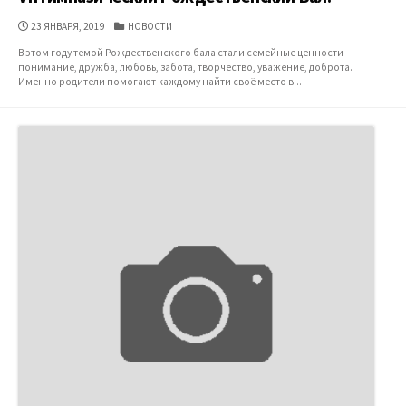
ДАТА
КАТЕГОРИИ
23 ЯНВАРЯ, 2019
НОВОСТИ
ПУБЛИКАЦИИ
В этом году темой Рождественского бала стали семейные ценности –
понимание, дружба, любовь, забота, творчество, уважение, доброта.
Именно родители помогают каждому найти своё место в...