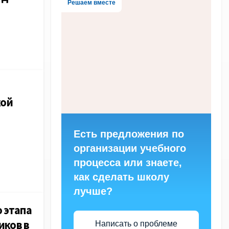
Решаем вместе
ой
Есть предложения по
организации учебного
процесса или знаете,
как сделать школу
лучше?
 этапа
иков в
Написать о проблеме