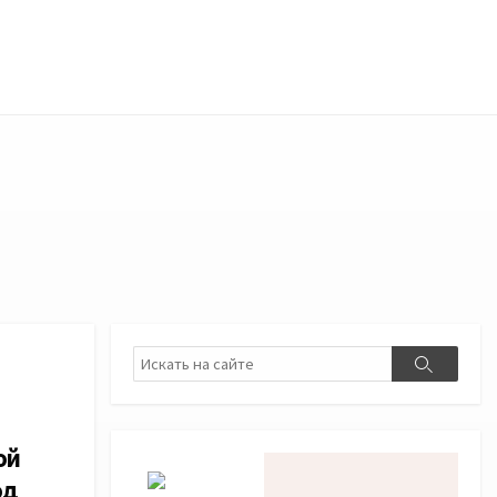
Поиск
Поиск
й
од