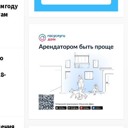
м году
там
о
8-
дения