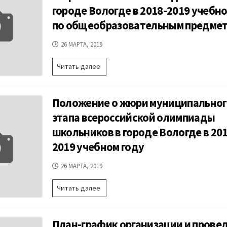
олимпиады
в
городе Вологде в 2018-2019 учебно
школьников
2018-
в
по общеобразовательным предме
2019
городе
учебном
Вологде
ДАТА
году
26 МАРТА, 2019
в
ПУБЛИКАЦИИ
2018-
Сроки
Читать далее
2019
проведения
учебном
муниципального
году
этапа
Положение о жюри муниципальног
всероссийской
олимпиады
этапа всероссийской олимпиады
школьников
школьников в городе Вологде в 201
в
городе
2019 учебном году
Вологде
в
ДАТА
26 МАРТА, 2019
2018-
ПУБЛИКАЦИИ
2019
Положение
Читать далее
учебном
о
году
жюри
по
муниципального
общеобразовательным
План-график организации и прове
этапа