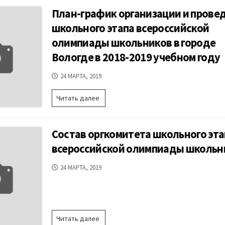
школьного
учебном
План-график организации и прове
этапа
году
всероссийской
школьного этапа всероссийской
олимпиады
олимпиады школьников в городе
школьников
Вологде в 2018-2019 учебном году
ДАТА
24 МАРТА, 2019
ПУБЛИКАЦИИ
План-
Читать далее
график
организации
и
Состав оргкомитета школьного эта
проведения
школьного
всероссийской олимпиады школьн
этапа
всероссийской
ДАТА
24 МАРТА, 2019
олимпиады
ПУБЛИКАЦИИ
школьников
в
городе
Вологде
Состав
Читать далее
в