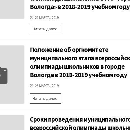
Вологда» в 2018-2019 учебном году
ДАТА
26 МАРТА, 2019
ПУБЛИКАЦИИ
Количество
Читать далее
баллов
по
21
Положение об оргкомитете
общеобразовательному
предмету,
муниципального этапа всероссийск
необходимое
олимпиады школьников в городе
для
участия
Вологде в 2018-2019 учебном году
на
муниципальном
ДАТА
26 МАРТА, 2019
этапе
ПУБЛИКАЦИИ
всероссийской
Положение
Читать далее
олимпиады
об
школьников
оргкомитете
в
муниципального
МО
Сроки проведения муниципального
этапа
«Город
всероссийской
всероссийской олимпиады школьн
Вологда»