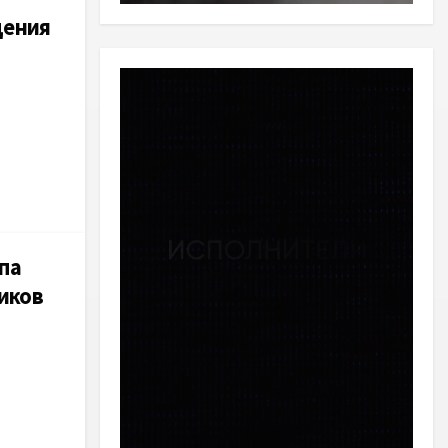
дения
па
иков