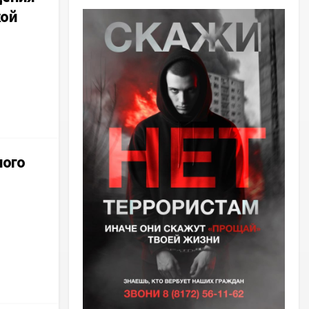
ой
ного