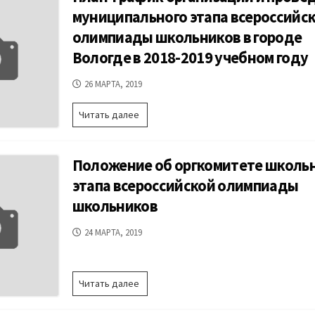
предметам
всероссийской
муниципального этапа всероссийск
олимпиады
олимпиады школьников в городе
школьников
в
Вологде в 2018-2019 учебном году
городе
Вологде
ДАТА
26 МАРТА, 2019
в
ПУБЛИКАЦИИ
2018-
План-
Читать далее
2019
график
учебном
организации
году
и
Положение об оргкомитете школь
проведения
муниципального
этапа всероссийской олимпиады
этапа
школьников
всероссийской
олимпиады
ДАТА
24 МАРТА, 2019
школьников
ПУБЛИКАЦИИ
в
городе
Вологде
Положение
Читать далее
в
об
2018-
оргкомитете
2019