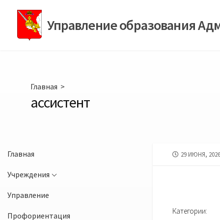
Перейти
к
Управление образования Ад
содержимому
Главная
>
ассистент
Главная
ДАТА
29 ИЮНЯ, 202
ПУБЛИКАЦИИ
Учреждения
Управление
Категории:
Профориентация