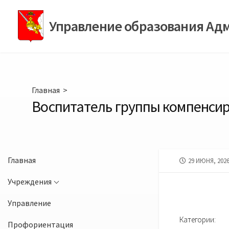
Перейти
к
Управление образования Ад
содержимому
Главная
>
Воспитатель группы компенси
Главная
ДАТА
29 ИЮНЯ, 202
ПУБЛИКАЦИИ
Учреждения
Управление
Категории:
Профориентация