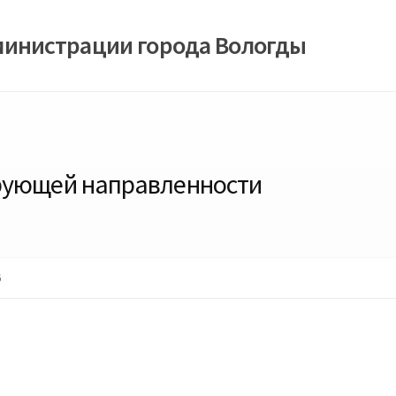
министрации города Вологды
рующей направленности
6