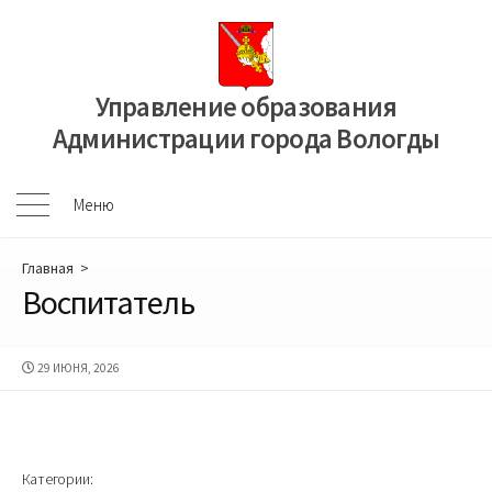
Перейти
к
содержимому
Управление образования
Администрации города Вологды
Меню
Меню
Главная
>
Воспитатель
ДАТА
29 ИЮНЯ, 2026
ПУБЛИКАЦИИ
Категории: