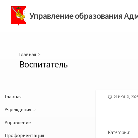
Перейти
к
Управление образования Ад
содержимому
Главная
>
Воспитатель
Главная
ДАТА
29 ИЮНЯ, 202
ПУБЛИКАЦИИ
Учреждения
Управление
Категории:
Профориентация