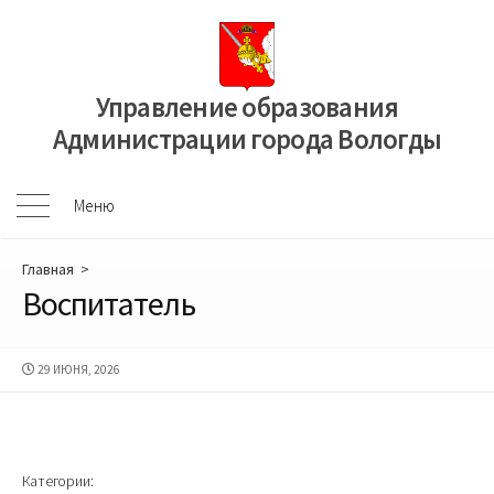
Перейти
к
содержимому
Управление образования
Администрации города Вологды
Меню
Меню
Главная
>
Воспитатель
ДАТА
29 ИЮНЯ, 2026
ПУБЛИКАЦИИ
Категории: